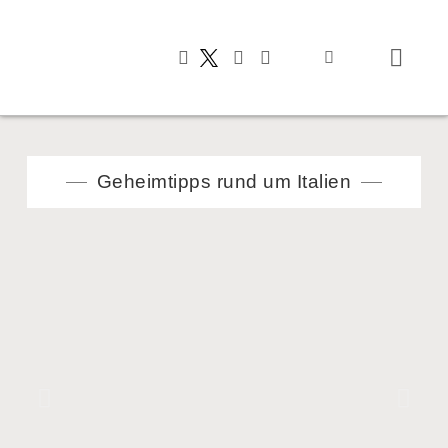
Typisch italienis
Geheimtipps rund um Italien
Val d’Orcia Art Festival 2026