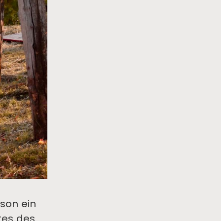
ison ein
tes des