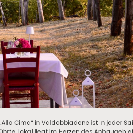
 „Alla Cima“ in Valdobbiadene ist in jeder Sa
eführte Lokal liegt im Herzen des Anbaugebie