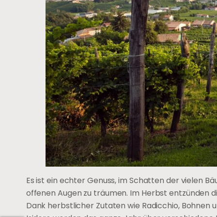
Es ist ein echter Genuss, im Schatten der vielen B
offenen Augen zu träumen. Im Herbst entzünden di
Dank herbstlicher Zutaten wie Radicchio, Bohnen un