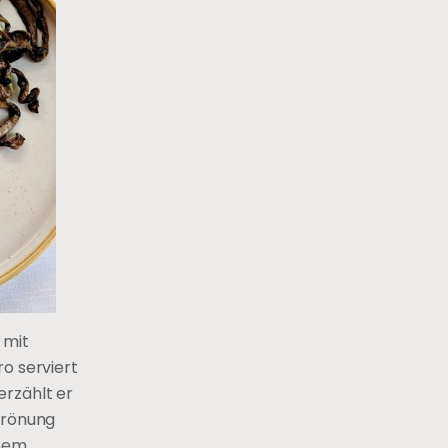
 mit
o serviert
erzählt er
 Krönung
inem