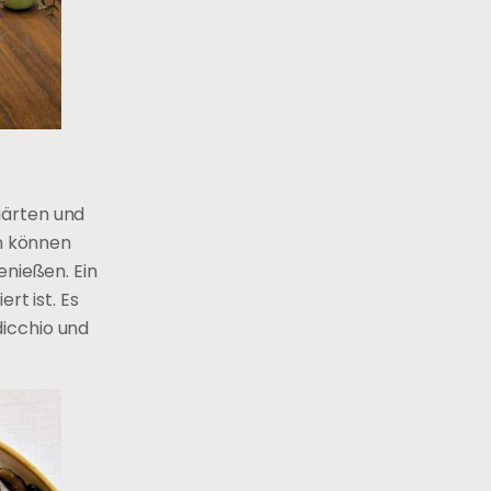
gärten und
en können
enießen. Ein
rt ist. Es
dicchio und