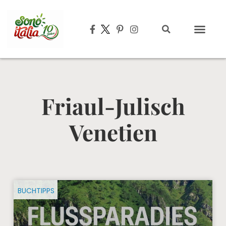
Typisch italien
Friaul-Julisch
Venetien
BUCHTIPPS