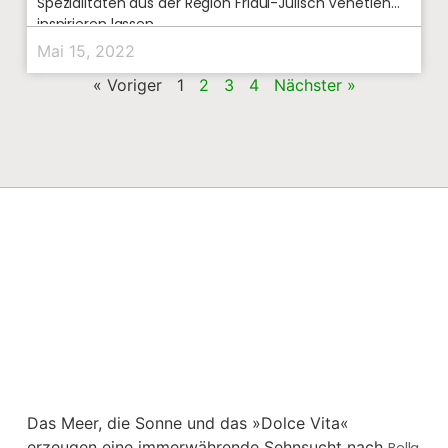
Spezialitäten aus der Region Friaul-Julisch Venetien
inspirieren lassen.
Mai 15, 2022
« Voriger
1
2
3
4
Nächster »
Das Meer, die Sonne und das »Dolce Vita«
erzeugen eine immerwährende Sehnsucht nach