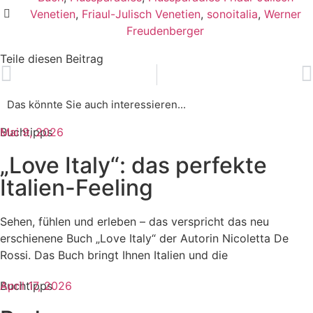
Venetien
,
Friaul-Julisch Venetien
,
sonoitalia
,
Werner
Freudenberger
Teile diesen Beitrag
Das könnte Sie auch interessieren...​
Buchtipps
Mai 9, 2026
„Love Italy“: das perfekte
Italien-Feeling
Sehen, fühlen und erleben – das verspricht das neu
erschienene Buch „Love Italy“ der Autorin Nicoletta De
Rossi. Das Buch bringt Ihnen Italien und die
Buchtipps
April 17, 2026