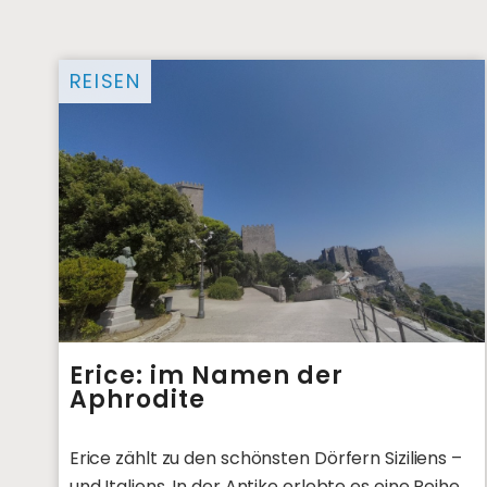
REISEN
Erice: im Namen der
Aphrodite
Erice zählt zu den schönsten Dörfern Siziliens –
und Italiens. In der Antike erlebte es eine Reihe