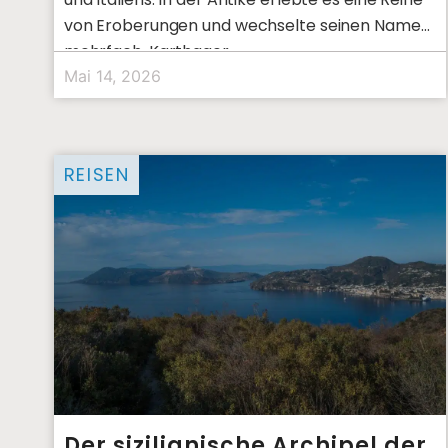
von Eroberungen und wechselte seinen Namen
mehrfach. Karthager,
Mai 14, 2026
REISEN
Der sizilianische Archipel der