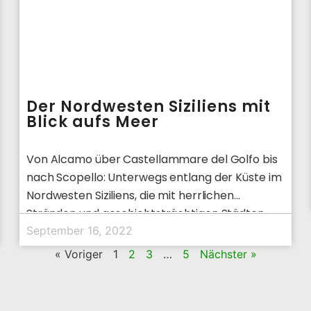
Der Nordwesten Siziliens mit
Blick aufs Meer
Von Alcamo über Castellammare del Golfo bis
nach Scopello: Unterwegs entlang der Küste im
Nordwesten Siziliens, die mit herrlichen
Stränden und geschichtsträchtigen Städten
geschmückt ist.
September 16, 2022
« Voriger
1
2
3
…
5
Nächster »