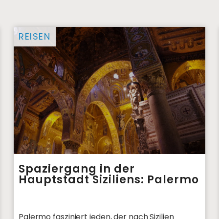
REISEN
Spaziergang in der
Hauptstadt Siziliens: Palermo
Palermo fasziniert jeden, der nach Sizilien