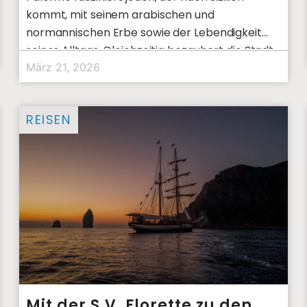
kommt, mit seinem arabischen und
normannischen Erbe sowie der Lebendigkeit
seines Alltags. Gleichzeitig bezaubert die Stadt
auch mit stillen
März 21, 2026
REISEN
Mit der S.V. Florette zu den