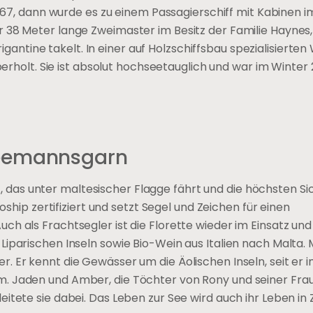
1967, dann wurde es zu einem Passagierschiff mit Kabinen i
 38 Meter lange Zweimaster im Besitz der Familie Haynes, 
Brigantine takelt. In einer auf Holzschiffsbau spezialisierten
überholt. Sie ist absolut hochseetauglich und war im Winter
 Seemannsgarn
iff, das unter maltesischer Flagge fährt und die höchsten S
oship zertifiziert und setzt Segel und Zeichen für einen
h als Frachtsegler ist die Florette wieder im Einsatz und
iparischen Inseln sowie Bio-Wein aus Italien nach Malta. 
 Er kennt die Gewässer um die Äolischen Inseln, seit er 
. Jaden und Amber, die Töchter von Rony und seiner Frau 
itete sie dabei. Das Leben zur See wird auch ihr Leben in 