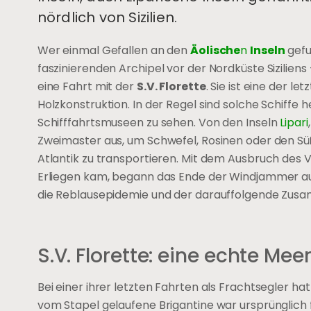
nördlich von Sizilien.
Wer einmal Gefallen an den
Äolische
n
Inseln
gefu
faszinierenden Archipel vor der Nordküste Siziliens
eine Fahrt mit der
S.V. Florette
. Sie ist eine der l
Holzkonstruktion. In der Regel sind solche Schiffe
Schifffahrtsmuseen zu sehen. Von den Inseln
Lipari
Zweimaster aus, um Schwefel, Rosinen oder den Sü
Atlantik zu transportieren. Mit dem Ausbruch des 
Erliegen kam, begann das Ende der Windjammer auf
die Reblausepidemie und der darauffolgende Zu
S.V. Florette: eine echte Mee
Bei einer ihrer letzten Fahrten als Frachtsegler hatt
vom Stapel gelaufene Brigantine war ursprünglich