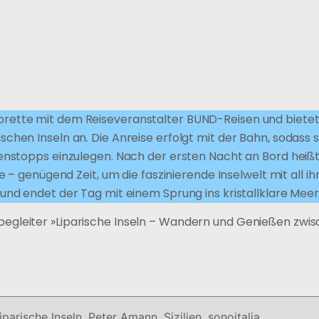
lorette mit dem Reiseveranstalter BUND-Reisen und biete
chen Inseln an. Die Anreise erfolgt mit der Bahn, sodass s
henstopps einzulegen. Nach der ersten Nacht an Bord heißt
e – genügend Zeit, um die faszinierende Inselwelt mit all ih
und endet der Tag mit einem Sprung ins kristallklare Meer
begleiter »Liparische Inseln – Wandern und Genießen zwi
iparische Inseln
,
Peter Amann
,
Sizilien
,
sonoitalia