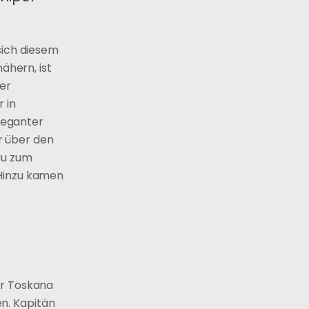
 sich diesem
ähern, ist
ler
 in
eleganter
r über den
au zum
 Hinzu kamen
der Toskana
n. Kapitän