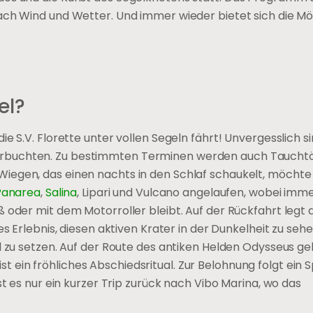
ach Wind und Wetter. Und immer wieder bietet sich die Mög
el?
e S.V. Florette unter vollen Segeln fährt! Unvergesslich s
erbuchten. Zu bestimmten Terminen werden auch Taucht
iegen, das einen nachts in den Schlaf schaukelt, möcht
Panarea
,
Salina
, Lipari und Vulcano angelaufen, wobei immer
oder mit dem Motorroller bleibt. Auf der Rückfahrt legt di
es Erlebnis, diesen aktiven Krater in der Dunkelheit zu seh
l zu setzen. Auf der Route des antiken Helden Odysseus ge
ein fröhliches Abschiedsritual. Zur Belohnung folgt ein S
st es nur ein kurzer Trip zurück nach Vibo Marina, wo das