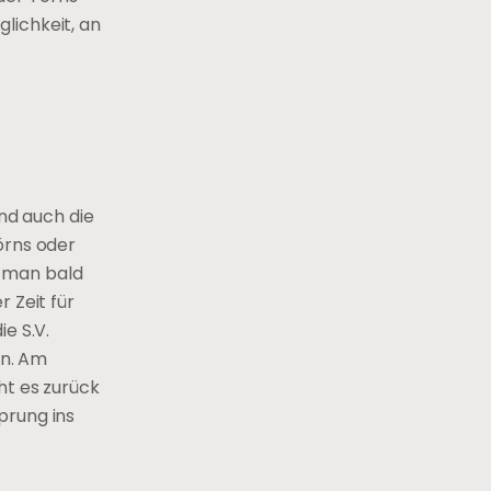
lichkeit, an
ind auch die
örns oder
e man bald
 Zeit für
e S.V.
en. Am
ht es zurück
prung ins