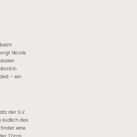
 beim
orgt Nicole
lokalen
 Bord in
elt – ein
atz der S.V.
 südlich des
findet eine
der Törns