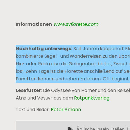
Informationen
:
www.svflorette.com
Nachhaltig unterwegs:
Seit Jahren kooperiert F
kombinierte Segel- und Wanderreisen zu den Liparis
Hin- oder Rückreise die Gelegenheit bietet, Zwisc
los”. Zehn Tage ist die Florette anschließend auf Se
Facetten kennen und lieben zu lernen. Oft beginnt 
Lesefutter
: Die Odyssee von Homer und den Reise
Ätna und Vesuv« aus dem
Rotpunktverlag
.
Text und Bilder:
Peter Amann
Äolische Inseln
,
Italien
,
L