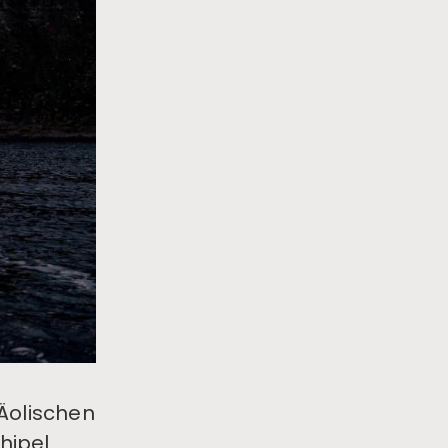
 Äolischen
hipel