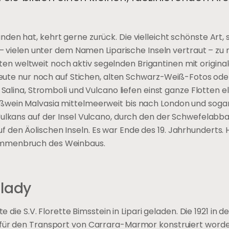
nden hat, kehrt gerne zurück. Die vielleicht schönste Art,
 – vielen unter dem Namen Liparische Inseln vertraut – zu n
etzten weltweit noch aktiv segelnden Brigantinen mit origina
 heute nur noch auf Stichen, alten Schwarz-Weiß-Fotos oder
, Salina, Stromboli und Vulcano liefen einst ganze Flotten 
ßwein Malvasia mittelmeerweit bis nach London und soga
Vulkans auf der Insel Vulcano, durch den der Schwefelabb
 den Äolischen Inseln. Es war Ende des 19. Jahrhunderts.
sammenbruch des Weinbaus.
rlady
e die S.V. Florette Bimsstein in Lipari geladen. Die 1921 in 
 für den Transport von Carrara-Marmor konstruiert worde