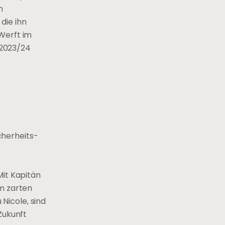
m
die ihn
 Werft im
 2023/24
icherheits-
Mit Kapitän
im zarten
Nicole, sind
Zukunft