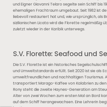
und Eigner Giovanni Telaro segelte sein Schiff bis 
ehemaligen Frachtraum umgebaut. Seit 1982 ist der
liebevoll restauriert hat und, wie ursprünglich, als 
sizilianischen Licata wird die Florette regelmäßig 
zuletzt wieder in der Karibik unterwegs.
S.V. Florette: Seafood und
Die S.V. Florette ist ein historisches Segelschulsch
und Umweltstandards erfüllt. Seit 2020 ist sie als Ec
umweltfreundlichen und nachhaltigen Tourismus. Auc
transportiert Marago-Kaffee von Kalabrien zu den L
Rony steht die zweite Haynes-Generation am Steuer.
Alter von zwei Wochen zum ersten Mal an Bord kam
auf dem Schiff herangewachsen. Eine Lehrerin begle