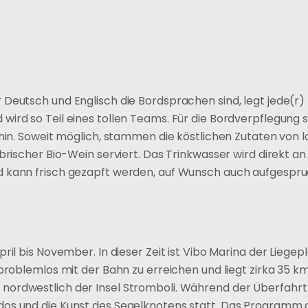
 Deutsch und Englisch die Bordsprachen sind, legt jede(r)
ird so Teil eines tollen Teams. Für die Bordverpflegung s
chin. Soweit möglich, stammen die köstlichen Zutaten von 
brischer Bio-Wein serviert. Das Trinkwasser wird direkt an
d kann frisch gezapft werden, auf Wunsch auch aufgesprud
il bis November. In dieser Zeit ist Vibo Marina der Liegepl
problemlos mit der Bahn zu erreichen und liegt zirka 35 km
nordwestlich der Insel Stromboli. Während der Überfahrt 
dos und die Kunst des Segelknotens statt. Das Programm 