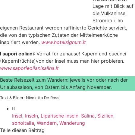
Lage mit Blick auf
die Vulkaninsel
Stromboli. Im
eigenen Restaurant werden raffinierte Gerichte serviert,
die von den typischen Zutaten der Mittelmeerküche
inspiriert werden.
www.hotelsignum.it
I sapori eoliani
: Vorrat für zuhause! Kapern und cucunci
(Kapernfrüchte)von der Insel muss man hier probieren.
www.saporieolianisalina.it
Beste Reisezeit zum Wandern: jeweils vor oder nach der
Urlaubssaison, von Ostern bis Anfang November.
Text & Bilder: Nicoletta De Rossi
Insel
,
Inseln
,
Liparische Inseln
,
Salina
,
Sizilien
,
sonoitalia
,
Wandern
,
Wanderung
Teile diesen Beitrag