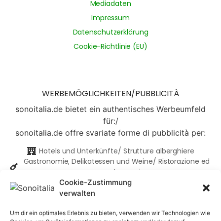
Mediadaten
Impressum
Datenschutzerklärung
Cookie-Richtlinie (EU)
WERBEMÖGLICHKEITEN/PUBBLICITÀ
sonoitalia.de bietet ein authentisches Werbeumfeld
für:/
sonoitalia.de offre svariate forme di pubblicità per:
Hotels und Unterkünfte/ Strutture alberghiere
Gastronomie, Delikatessen und Weine/ Ristorazione ed
enogastronomia
Made in Italy
Cookie-Zustimmung
...und vieles mehr/...e molto altro
verwalten
Gerne informieren wir Sie über die
Um dir ein optimales Erlebnis zu bieten, verwenden wir Technologien wie