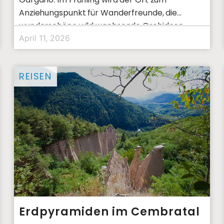
Anziehungspunkt für Wanderfreunde, die
wunderschöne wild wachsende Orchideen
entdecken wollen.
April 11, 2026
REISEN
Erdpyramiden im Cembratal