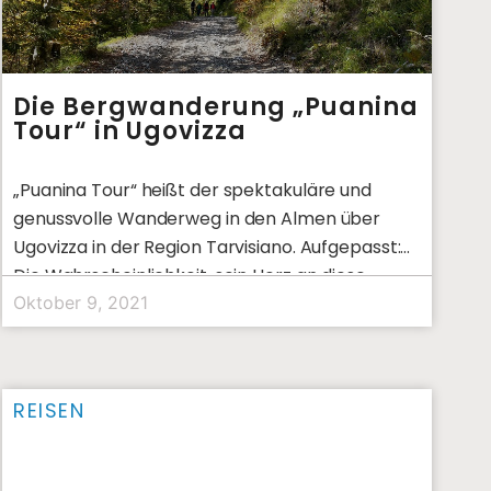
Die Bergwanderung „Puanina
Tour“ in Ugovizza
„Puanina Tour“ heißt der spektakuläre und
genussvolle Wanderweg in den Almen über
Ugovizza in der Region Tarvisiano. Aufgepasst:
Die Wahrscheinlichkeit, sein Herz an diese
Gegend
Oktober 9, 2021
REISEN