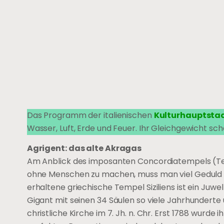
Das Programm der italienischen
Kulturhauptstad
Wasser, Luft, Erde und Feuer. Ihr Gleichgewicht 
Agrigent: das alte Akragas
Am Anblick des imposanten Concordiatempels (Tem
ohne Menschen zu machen, muss man viel Geduld 
erhaltene griechische Tempel Siziliens ist ein Juwe
Gigant mit seinen 34 Säulen so viele Jahrhundert
christliche Kirche im 7. Jh. n. Chr. Erst 1788 wurd