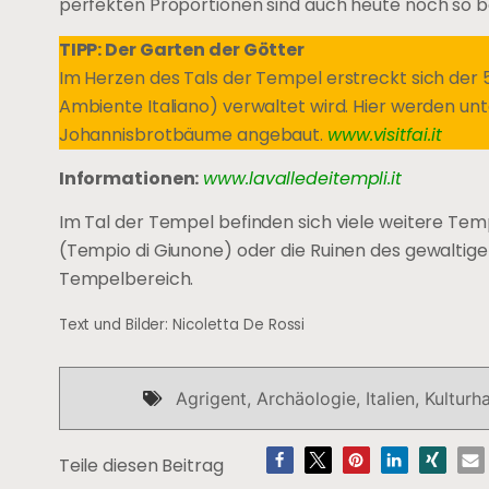
perfekten Proportionen sind auch heute noch so
TIPP: Der Garten der Götter
Im Herzen des Tals der Tempel erstreckt sich der 
Ambiente Italiano) verwaltet wird. Hier werden un
Johannisbrotbäume angebaut.
www.visitfai.it
Informationen:
www.lavalledeitempli.it
Im Tal der Tempel befinden sich viele weitere Te
(Tempio di Giunone) oder die Ruinen des gewaltig
Tempelbereich.
Text und Bilder: Nicoletta De Rossi
Agrigent
,
Archäologie
,
Italien
,
Kulturh
Teile diesen Beitrag