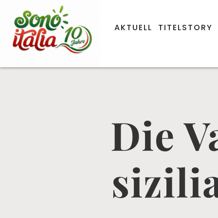
AKTUELL
TITELSTORY
Die V
sizil