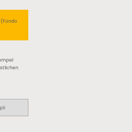
I (Fondo
Tempel
stlichen
pli