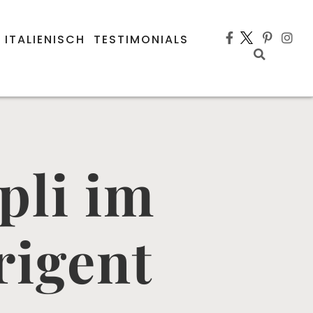
 ITALIENISCH
TESTIMONIALS
pli im
rigent