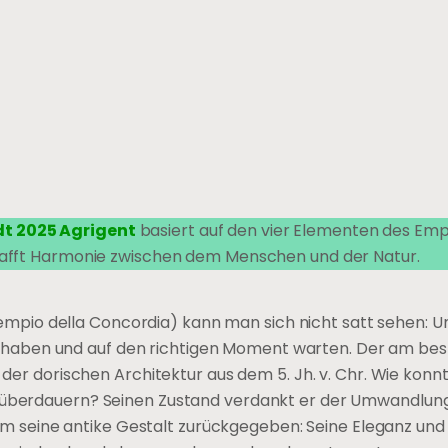
t 2025 Agrigent
basiert auf den vier Elementen des Emp
schafft Harmonie zwischen dem Menschen und der Natur.
pio della Concordia) kann man sich nicht satt sehen: U
haben und auf den richtigen Moment warten. Der am be
l der dorischen Architektur aus dem 5. Jh. v. Chr. Wie konn
e überdauern? Seinen Zustand verdankt er der Umwandlung
e ihm seine antike Gestalt zurückgegeben: Seine Eleganz und