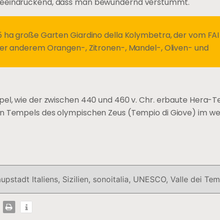
 beeindruckend, dass man bewundernd verstummt.
5 ha große Garten Giardino della Kolymbetra, der vom FA
ter anderem Orangen-, Zitronen-, Mandel-, Oliven- und
mpel, wie der zwischen 440 und 460 v. Chr. erbaute Hera-
en Tempels des olympischen Zeus (Tempio di Giove) im we
aupstadt Italiens
,
Sizilien
,
sonoitalia
,
UNESCO
,
Valle dei Tem