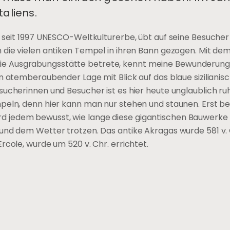
aliens.
, seit 1997 UNESCO-Weltkulturerbe, übt auf seine Besucher
 die vielen antiken Tempel in ihren Bann gezogen. Mit dem
ich die Ausgrabungsstätte betrete, kennt meine Bewunderung
n atemberaubender Lage mit Blick auf das blaue siziliani
ucherinnen und Besucher ist es hier heute unglaublich ruh
mpeln, denn hier kann man nur stehen und staunen. Erst b
 jedem bewusst, wie lange diese gigantischen Bauwerke 
und dem Wetter trotzen. Das antike Akragas wurde 581 v. 
rcole, wurde um 520 v. Chr. errichtet.