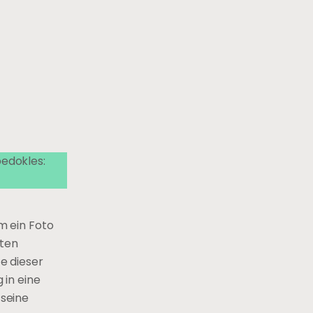
edokles:
m ein Foto
sten
te dieser
 in eine
 seine