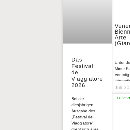
Vened
Bienn
Arte
(Giar
Das
Unter de
Festival
Minor Ke
del
Venedig 
Viaggiatore
internat
2026
Kunstau
Juli 3
Biennale
TYPISCH
Bei der
Eindrüc
diesjährigen
ausgeste
Ausgabe des
Kunstobj
„Festival del
den Giar
Viaggiatore“
dreht sich alles