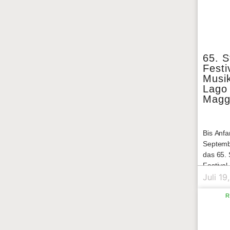
65. S
Festi
Musi
Lago
Magg
Bis Anf
Septemb
das 65. 
Festiva
Maggiore
Juli 19
Young, 
R
Klassik 
Brücken
Epochen