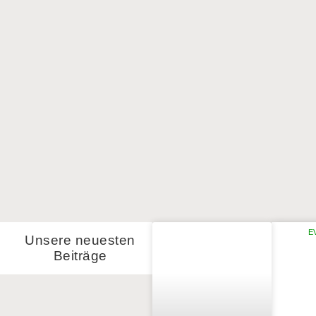
Verlosung „Love Italy“
E
Unsere neuesten
Beiträge