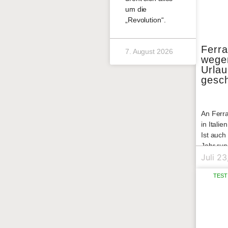
um die
„Revolution“.
Ferra
7. August 2026
wege
Urla
gesc
An Ferra
in Italien
Ist auch
Jahr ru
15. Augu
Juli 2
alles a
TEST