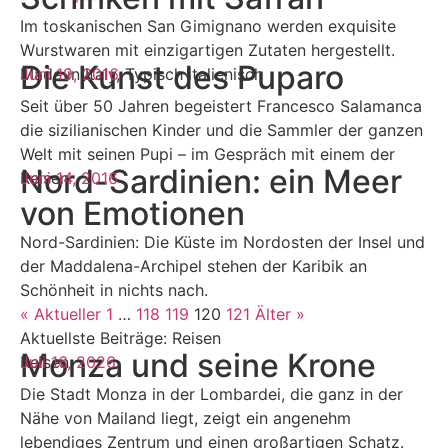
Im toskanischen San Gimignano werden exquisite
Wurstwaren mit einzigartigen Zutaten hergestellt.
Die Kunst des Puparo
Made in Italy
Juni 19, 2016
,
Typisch italienisch
Seit über 50 Jahren begeistert Francesco Salamanca
die sizilianischen Kinder und die Sammler der ganzen
Welt mit seinen Pupi – im Gespräch mit einem der
Nord-Sardinien: ein Meer
Reisen
Juni 14, 2016
von Emotionen
Nord-Sardinien: Die Küste im Nordosten der Insel und
der Maddalena-Archipel stehen der Karibik an
Schönheit in nichts nach.
« Aktueller
1
…
118
119
120
121
Älter »
Aktuellste Beiträge: Reisen
Monza und seine Krone
Reisen
Juli 16, 2026
Die Stadt Monza in der Lombardei, die ganz in der
Nähe von Mailand liegt, zeigt ein angenehm
lebendiges Zentrum und einen großartigen Schatz.