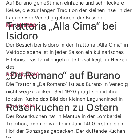
Auf Burano genießt man einfache und sehr leckere
Kekse, die zur langen Tradition der kleinen Insel in der
Lagune von Venedig gehören: die Bussolai.
Trattoria „Alla Cima“ bei
Restaurants
Mai 31, 2026
Isidoro
Der Besuch bei Isidoro in der Trattoria „Alla Cima“ in
Valdobbiadene ist in jeder Saison ein kulinarisches
Erlebnis. Das familiengeführte Lokal liegt im Herzen
des
„Da Romano“ auf Burano
Restaurants
April 15, 2026
Die Trattoria „Da Romano“ ist aus Burano in Venedig
nicht wegzudenken. Seit 1920 prägt sie mit ihrer
lokalen Küche das Bild der kleinen Laguneninsel in
Rosenkuchen zu Ostern
Rezept
April 1, 2026
Der Rosenkuchen hat in Mantua in der Lombardei
Tradition, denn er wurde im Jahr 1490 erstmals am
Hof der Gonzagas gebacken. Der duftende Kuchen