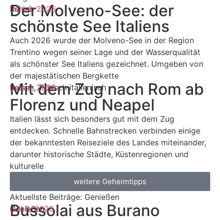
Der Molveno-See: der
Reisen
Juni 6, 2026
schönste See Italiens
Auch 2026 wurde der Molveno-See in der Region
Trentino wegen seiner Lage und der Wasserqualität
als schönster See Italiens gezeichnet. Umgeben von
der majestätischen Bergkette
Mit dem Zug nach Rom ab
Reisen
Juni 4, 2026
,
Typisch italienisch
Florenz und Neapel
Italien lässt sich besonders gut mit dem Zug
entdecken. Schnelle Bahnstrecken verbinden einige
der bekanntesten Reiseziele des Landes miteinander,
darunter historische Städte, Küstenregionen und
kulturelle
weitere Geheimtipps
Aktuellste Beiträge: Genießen
Bussolai aus Burano
Genießen
Juli 5, 2026