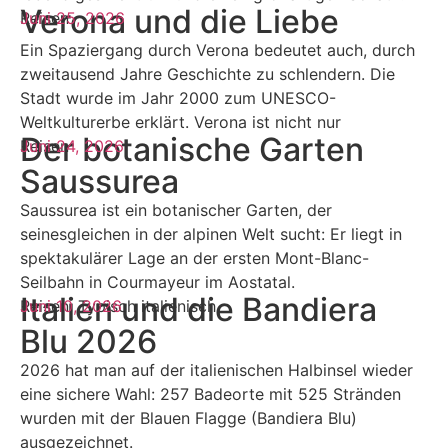
Verona und die Liebe
Reisen
Juni 25, 2026
Ein Spaziergang durch Verona bedeutet auch, durch
zweitausend Jahre Geschichte zu schlendern. Die
Stadt wurde im Jahr 2000 zum UNESCO-
Weltkulturerbe erklärt. Verona ist nicht nur
Der botanische Garten
Reisen
Juni 24, 2026
Saussurea
Saussurea ist ein botanischer Garten, der
seinesgleichen in der alpinen Welt sucht: Er liegt in
spektakulärer Lage an der ersten Mont-Blanc-
Seilbahn in Courmayeur im Aostatal.
Italien und die Bandiera
Reisen
Juni 10, 2026
,
Typisch italienisch
Blu 2026
2026 hat man auf der italienischen Halbinsel wieder
eine sichere Wahl: 257 Badeorte mit 525 Stränden
wurden mit der Blauen Flagge (Bandiera Blu)
ausgezeichnet.