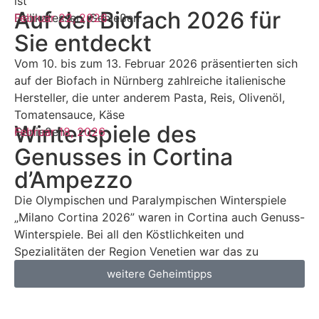
ist
Auf der Biofach 2026 für
Delikatessen
Februar 22, 2026
,
Genießen
Sie entdeckt
Vom 10. bis zum 13. Februar 2026 präsentierten sich
auf der Biofach in Nürnberg zahlreiche italienische
Hersteller, die unter anderem Pasta, Reis, Olivenöl,
Tomatensauce, Käse
Winterspiele des
Genießen
Februar 18, 2026
Genusses in Cortina
d’Ampezzo
Die Olympischen und Paralympischen Winterspiele
„Milano Cortina 2026” waren in Cortina auch Genuss-
Winterspiele. Bei all den Köstlichkeiten und
Spezialitäten der Region Venetien war das zu
weitere Geheimtipps