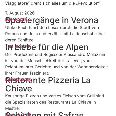
Viaggiatore“ dreht sich alles um die „Revolution“.
7. August 2026
Spaziergänge in Verona
Buchtipps
Juli 6, 2016
Ulrike Rauh führt den Leser durch die Stadt von
Romeo und Julia und erzählt mit Leidenschaft über
deren Schätze.
In Liebe für die Alpen
Testimonials
Juni 30, 2016
Der Produzent und Regisseur Alessandro Melazzini
ist von der Menschlichkeit der Italiener, vom
Reichtum ihrer Gerichte und von der Warmherzigkeit
ihrer Frauen fasziniert.
Ristorante Pizzeria La
Restaurants
Juni 29, 2016
Chiave
Knusprige Pizzen und zartes Fleisch vom Grill sind
die Spezialitäten des Restaurants La Chiave in
Mestre.
Schinken mit Safran
Delikatessen
Juni 24, 2016