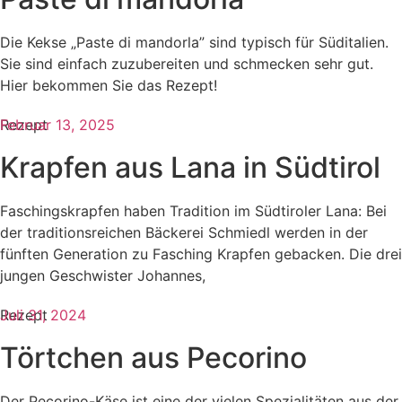
Die Kekse „Paste di mandorla” sind typisch für Süditalien.
Sie sind einfach zuzubereiten und schmecken sehr gut.
Hier bekommen Sie das Rezept!
Rezept
Februar 13, 2025
Krapfen aus Lana in Südtirol
Faschingskrapfen haben Tradition im Südtiroler Lana: Bei
der traditionsreichen Bäckerei Schmiedl werden in der
fünften Generation zu Fasching Krapfen gebacken. Die drei
jungen Geschwister Johannes,
Rezept
Juli 31, 2024
Törtchen aus Pecorino
Der Pecorino-Käse ist eine der vielen Spezialitäten aus der