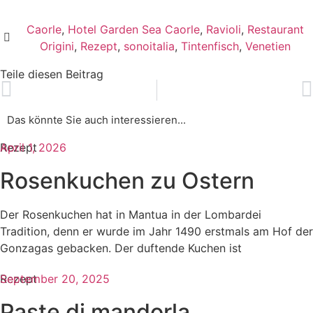
Caorle
,
Hotel Garden Sea Caorle
,
Ravioli
,
Restaurant
Origini
,
Rezept
,
sonoitalia
,
Tintenfisch
,
Venetien
Teile diesen Beitrag
Das könnte Sie auch interessieren...​
Rezept
April 1, 2026
Rosenkuchen zu Ostern
Der Rosenkuchen hat in Mantua in der Lombardei
Tradition, denn er wurde im Jahr 1490 erstmals am Hof der
Gonzagas gebacken. Der duftende Kuchen ist
Rezept
September 20, 2025
Paste di mandorla