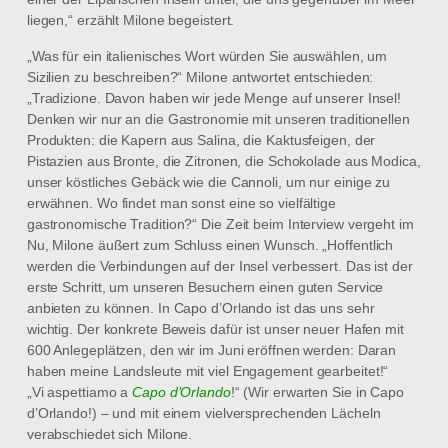
liegen,“ erzählt Milone begeistert.
„Was für ein italienisches Wort würden Sie auswählen, um
Sizilien zu beschreiben?“ Milone antwortet entschieden:
„Tradizione. Davon haben wir jede Menge auf unserer Insel!
Denken wir nur an die Gastronomie mit unseren traditionellen
Produkten: die Kapern aus Salina, die Kaktusfeigen, der
Pistazien aus Bronte, die Zitronen, die Schokolade aus Modica,
unser köstliches Gebäck wie die Cannoli, um nur einige zu
erwähnen. Wo findet man sonst eine so vielfältige
gastronomische Tradition?“ Die Zeit beim Interview vergeht im
Nu, Milone äußert zum Schluss einen Wunsch. „Hoffentlich
werden die Verbindungen auf der Insel verbessert. Das ist der
erste Schritt, um unseren Besuchern einen guten Service
anbieten zu können. In Capo d’Orlando ist das uns sehr
wichtig. Der konkrete Beweis dafür ist unser neuer Hafen mit
600 Anlegeplätzen, den wir im Juni eröffnen werden: Daran
haben meine Landsleute mit viel Engagement gearbeitet!“
„Vi aspettiamo a
Capo d’Orlando
!“ (Wir erwarten Sie in Capo
d’Orlando!) – und mit einem vielversprechenden Lächeln
verabschiedet sich Milone.