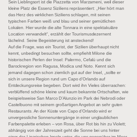
Sein Lieblingsort ist die Piazzetta von Marzameni, weil dieser
kleine Platz die Essenz Siziliens repräsentiert: „Hier hört man
das Herz des wirklichen Siziliens schlagen, mit seinen
typischen Farben weiß und blau und seiner gemütlichen
Lokalen. Hier wurde die alte Tonnara in eine spektakuläre
Location verwandelt“, erzählt der Tourismusdezernent
lächelnd. Seine Begeisterung ist ansteckend!
Auf die Frage, was ein Tourist, der Sizilien überhaupt nicht
kennt, unbedingt besuchen sollte, empfiehlt Milone die
historischen Perlen der Insel: Palermo, Cefalù und die
Barockregion von Ragusa, Modica und Noto. Kennt sich
jemand dagegen schon ziemlich gut auf der Insel, „sollte er
sich in unsere Region rund um Capo d’Orlando auf
Entdeckungsreise begeben. Dort wird ihn Vieles überraschen:
verblüffend schöne kleine und kaum bekannte Ortschaften, wie
beispielsweise San Marco D’Alunzio im Park dei Nebrodi oder
Castelbuono mit seinem großartigen Angebot an sehr guten
Restaurants. An der Küste von Capo d’Orlando wird er
unvergessliche Sonnenuntergänge in einer unglaublichen
Farbenpalette erleben – von Rosa, über Rot bis hin zu Violett;
abhängig von der Jahreszeit geht die Sonne bei uns hinter
einer der Liparischen Inseln unter, die uns gegenüber im Meer