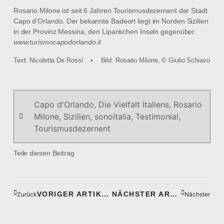
Rosario Milone ist seit 6 Jahren Tourismusdezernent der Stadt
Capo d’Orlando. Der bekannte Badeort liegt im Norden Sizilien
in der Provinz Messina, den Liparischen Inseln gegenüber.
www.turismocapodorlando.it
Text: Nicoletta De Rossi • Bild: Rosario Milone, © Giulio Schiavo
Capo d'Orlando
,
Die Vielfalt Italiens
,
Rosario
Milone
,
Sizilien
,
sonoitalia
,
Testimonial
,
Tourismusdezernent
Teile diesen Beitrag
VORIGER ARTIKEL
NÄCHSTER ARTIKEL
Zurück
Nächster