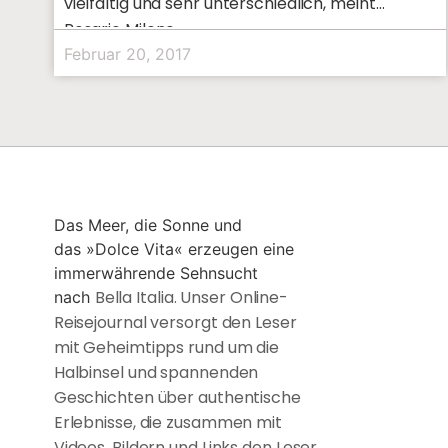
vielfältig und sehr unterschiedlich, meint
Rosario Milone.
Februar 20, 2017
Das Meer, die Sonne und
das »Dolce Vita« erzeugen eine
immerwährende Sehnsucht
Bella Italia. Unser Online-
nach
Reisejournal versorgt den Leser
mit Geheimtipps rund um die
Halbinsel und spannenden
Geschichten über authentische
Erlebnisse, die zusammen mit
Videos, Bildern und Links den Leser