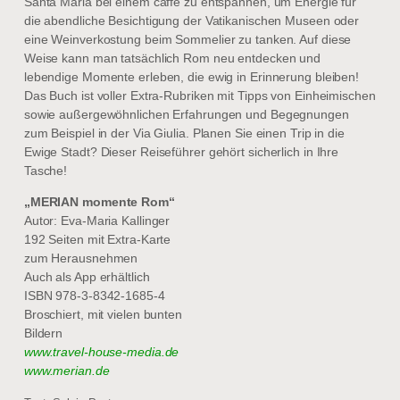
Santa Maria bei einem caffè zu entspannen, um Energie für
die abendliche Besichtigung der Vatikanischen Museen oder
eine Weinverkostung beim Sommelier zu tanken. Auf diese
Weise kann man tatsächlich Rom neu entdecken und
lebendige Momente erleben, die ewig in Erinnerung bleiben!
Das Buch ist voller Extra-Rubriken mit Tipps von Einheimischen
sowie außergewöhnlichen Erfahrungen und Begegnungen
zum Beispiel in der Via Giulia. Planen Sie einen Trip in die
Ewige Stadt? Dieser Reiseführer gehört sicherlich in Ihre
Tasche!
„MERIAN momente Rom“
Autor: Eva-Maria Kallinger
192 Seiten mit Extra-Karte
zum Herausnehmen
Auch als App erhältlich
ISBN 978-3-8342-1685-4
Broschiert, mit vielen bunten
Bildern
www.travel-house-media.de
www.merian.de