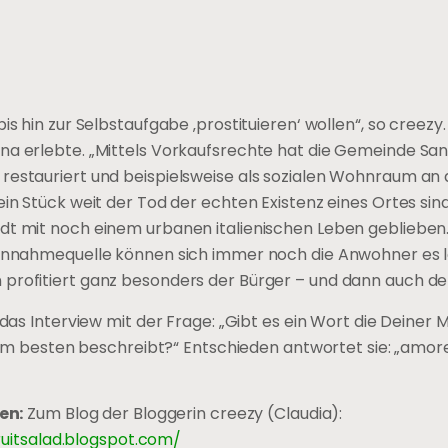
s hin zur Selbstaufgabe ‚prostituieren‘ wollen“, so creezy.
gna erlebte. „Mittels Vorkaufsrechte hat die Gemeinde Sa
restauriert und beispielsweise als sozialen Wohnraum an 
in Stück weit der Tod der echten Existenz eines Ortes sind
dt mit noch einem urbanen italienischen Leben geblieben.
Einnahmequelle können sich immer noch die Anwohner es le
profitiert ganz besonders der Bürger – und dann auch der
as Interview mit der Frage: „Gibt es ein Wort die Deiner 
am besten beschreibt?“ Entschieden antwortet sie: „amor
en:
Zum Blog der Bloggerin creezy (Claudia):
ruitsalad.blogspot.com/