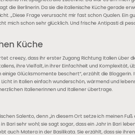
sagt die Berlinerin. Da sie die italienische Küche gerade er
richt. „Diese Frage verursacht mir fast schon Qualen. Ein g
acht mich schon sehr glücklich. Und frische Antipasti di pe
chen Küche
ortet creezy, dass ihr erster Zugang Richtung Italien über di
iens, ihre Vielfalt, in ihrer Einfachheit und Komplexität, ü
 einige Glücksmomente beschert“, erzählt die Bloggerin. It
as Licht in Italien einfach wunderschön, wärmend und lebe
erzlichen Italienerinnen und Italiener übertrage.
ischen Salento, denn „in diesem Ort setze ich meinen Fuß
 in Bari sehr wohl; sie sagt sogar, dass ein Jahr in Bari lebe
t auch Matera in der Basilikata. Sie erzählt, dass sie ihren