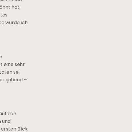
wähnt hat,
utes
sce würde ich
e
bt eine sehr
alien sei
nsbejahend –
 auf den
n und
 ersten Blick