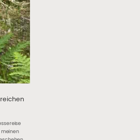
nreichen
essereise
k meinen
geschehen.