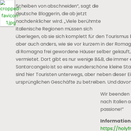
Scheiben von abschneiden“, sagt die
deutsche Bloggerin, die ab jetzt
nachdenklicher wird. „Viele berühmte
italienische Regionen müssen sich
überlegen, ob sie sich komplett für den Tourismus bi
aber auch anders, wie sie vor kurzem in der Roma
di Romagna frei gewordene Häuser selber gekauft, 
vermietet. Dort gibt es nur wenige B&B, die immer e
Santarcangelo ist so eine wunderschöne kleine Sta
sind hier Touristen unterwegs, aber neben dieser 
ursprünglichen Geschäfte zu betreiben. Und davon 
Wir beenden d
nach Italien 
passione!”
Information
https://holyf