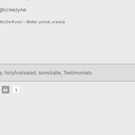
 @creezyne
tta De Rossi – Bilder: privat, creezy
y
,
holyfruitsalad
,
sonoitalia
,
Testimonials