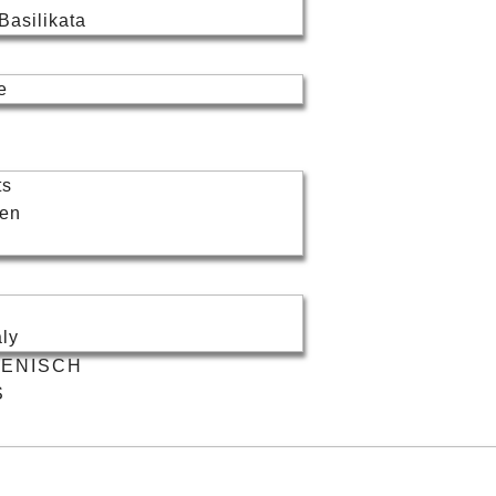
 Basilikata
e
ts
sen
aly
IENISCH
S