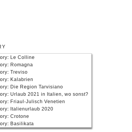
RY
tory: Le Colline
story: Romagna
tory: Treviso
tory: Kalabrien
tory: Die Region Tarvisiano
tory: Urlaub 2021 in Italien, wo sonst?
tory: Friaul-Julisch Venetien
tory: Italienurlaub 2020
tory: Crotone
tory: Basilikata