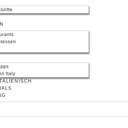
künfte
urants
atessen
ipps
n Italy
ITALIENISCH
IALS
NG