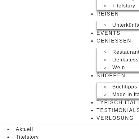
Titelstory:
REISEN
Unterkünft
EVENTS
GENIESSEN
Restauran
Delikates
Wein
SHOPPEN
Buchtipps
Made in It
TYPISCH ITAL
TESTIMONIAL
VERLOSUNG
Aktuell
Titelstory