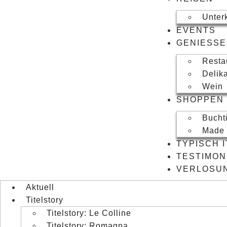
Unter
EVENTS
GENIESSEN
Resta
Delik
Wein
SHOPPEN
Bucht
Made i
TYPISCH 
TESTIMON
VERLOSU
Aktuell
Titelstory
Titelstory: Le Colline
Titelstory: Romagna