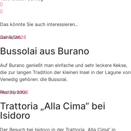
Das könnte Sie auch interessieren...​
Genießen
Juli 5, 2026
Bussolai aus Burano
Auf Burano genießt man einfache und sehr leckere Kekse,
die zur langen Tradition der kleinen Insel in der Lagune von
Venedig gehören: die Bussolai.
Restaurants
Mai 31, 2026
Trattoria „Alla Cima“ bei
Isidoro
Der Besuch bei Isidoro in der Trattoria „Alla Cima“ in