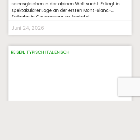
seinesgleichen in der alpinen Welt sucht: Er liegt in
spektakulärer Lage an der ersten Mont-Blanc-
Seilbahn in Courmayeur im Aostatal.
Juni 24, 2026
REISEN
,
TYPISCH ITALIENISCH
Italien und die Bandiera Blu 2026