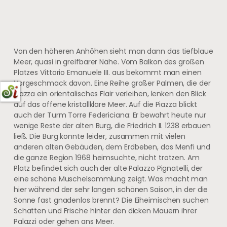
Von den höheren Anhöhen sieht man dann das tiefblaue
Meer, quasi in greifbarer Nähe. Vom Balkon des großen
Platzes Vittorio Emanuele III. aus bekommt man einen
Vorgeschmack davon. Eine Reihe großer Palmen, die der
Piazza ein orientalisches Flair verleihen, lenken den Blick
auf das offene kristallklare Meer. Auf die Piazza blickt
auch der Turm Torre Federiciana: Er bewahrt heute nur
wenige Reste der alten Burg, die Friedrich II. 1238 erbauen
ließ. Die Burg konnte leider, zusammen mit vielen
anderen alten Gebäuden, dem Erdbeben, das Menfi und
die ganze Region 1968 heimsuchte, nicht trotzen. Am
Platz befindet sich auch der alte Palazzo Pignatelli, der
eine schöne Muschelsammlung zeigt. Was macht man
hier während der sehr langen schönen Saison, in der die
Sonne fast gnadenlos brennt? Die Eiheimischen suchen
Schatten und Frische hinter den dicken Mauern ihrer
Palazzi oder gehen ans Meer.