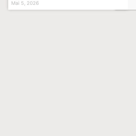
Mai 5, 2026
EVENTS
Val d’Orcia Art Festival 2026
Die dritte Ausgabe des Val d’Orcia Art Festivals lockt
Künstlerinnen und Künstler aus Italien und dem Ausland in