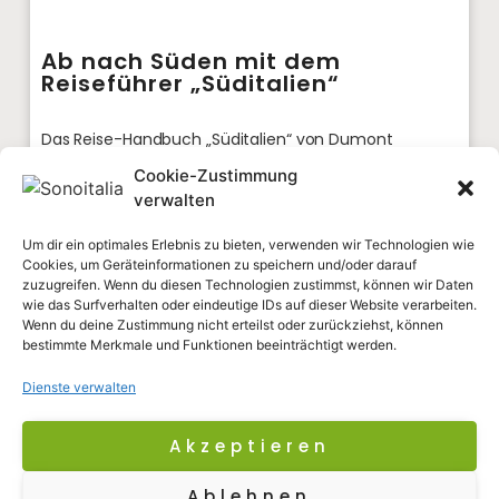
Ab nach Süden mit dem
Reiseführer „Süditalien“
Das Reise-Handbuch „Süditalien“ von Dumont
präsentiert in einer neuen, komplett überarbeiteten
Cookie-Zustimmung
Auflage, was Besucherinnen und Besucher im Süden
verwalten
der italienischen Halbinsel erwartet.
Um dir ein optimales Erlebnis zu bieten, verwenden wir Technologien wie
Januar 24, 2026
Cookies, um Geräteinformationen zu speichern und/oder darauf
zuzugreifen. Wenn du diesen Technologien zustimmst, können wir Daten
wie das Surfverhalten oder eindeutige IDs auf dieser Website verarbeiten.
Wenn du deine Zustimmung nicht erteilst oder zurückziehst, können
BUCHTIPPS
bestimmte Merkmale und Funktionen beeinträchtigt werden.
Dienste verwalten
Akzeptieren
Ablehnen