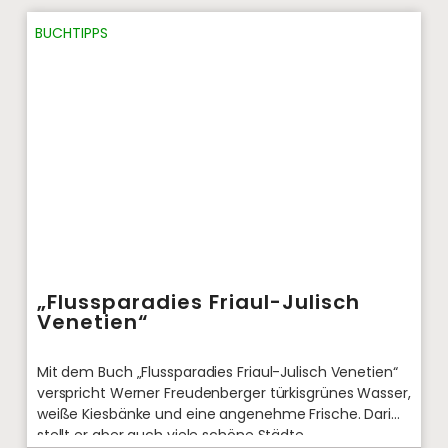
BUCHTIPPS
„Flussparadies Friaul-Julisch
Venetien“
Mit dem Buch „Flussparadies Friaul-Julisch Venetien“
verspricht Werner Freudenberger türkisgrünes Wasser,
weiße Kiesbänke und eine angenehme Frische. Darin
stellt er aber auch viele schöne Städte