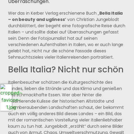
Überraschungen.
Wer das in Kerber Verlag erschienene Buch „
Bella Italia
– on beauty and ugliness
“ von Christian Jungeblodt
durchblättert, der begeht eine fotografische Reise durch
Italien – und sollte dabei auf Überraschungen gefasst
sein. Denn der Fotojournalist hat auf seinen
verschiedenen Aufenthalten in Italien, wo er auch lange
gelebt hat, nicht nur die schöne Fassade dieses
Sehnsuchtszieles vieler Italienreisenden portraitiert.
Bella Italia? Nicht nur schön
Italienbesucher schätzen die Kulturgeschichte des
Landes, lieben die Strände und das Klima und genießen
das schmackhafte Essen. Wer aber hinter die
faszinierende Kulisse der historischen Altstädte und
atemberaubenden Landschaften schaut, der bekommt
auch ein völlig anderes Bild dieses Landes – ein Bild, das
mit der romantischen Vorstellung vieler Italienliebhaber
kaum zu tun hat. Jungeblodt „erzählt“ durch seine Bilder
auch von Armut, Chaos, Umweltverschmutzung, Gewalt