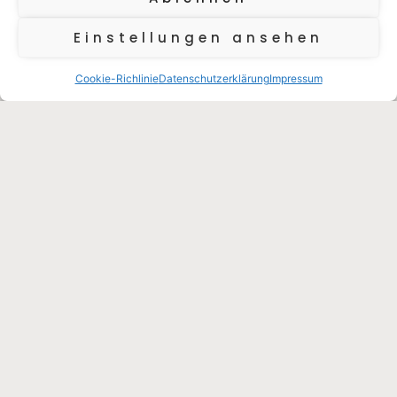
Einstellungen ansehen
Cookie-Richlinie
Datenschutzerklärung
Impressum
Der Reiseführer „Cilento und
Amalfiküste“
Wer sich auf Entdeckungsreise nach Kampanien in
die Region des Cilento und der Amalfiküste begibt,
sollte den Reiseführer von Peter Amann einpacken.
Januar 10, 2026
BUCHTIPPS