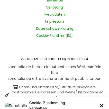
Newsletter
Verlosung
Mediadaten
Impressum
Datenschutzerklärung
Cookie-Richtlinie (EU)
WERBEMÖGLICHKEITEN/PUBBLICITÀ
sonoitalia.de bietet ein authentisches Werbeumfeld
für:/
sonoitalia.de offre svariate forme di pubblicità per:
Hotels und Unterkünfte/ Strutture alberghiere
Gastronomie, Delikatessen und Weine/ Ristorazione ed
enogastronomia
Made in Italy
Cookie-Zustimmung
...und vieles mehr/...e molto altro
verwalten