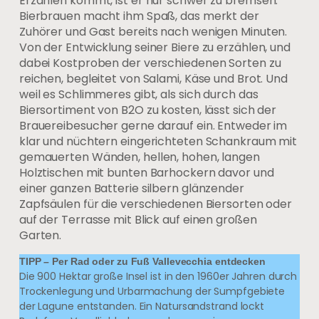
Erzählen kommt, ist er nur schwer zu bremsen.
Bierbrauen macht ihm Spaß, das merkt der
Zuhörer und Gast bereits nach wenigen Minuten.
Von der Entwicklung seiner Biere zu erzählen, und
dabei Kostproben der verschiedenen Sorten zu
reichen, begleitet von Salami, Käse und Brot. Und
weil es Schlimmeres gibt, als sich durch das
Biersortiment von B2O zu kosten, lässt sich der
Brauereibesucher gerne darauf ein. Entweder im
klar und nüchtern eingerichteten Schankraum mit
gemauerten Wänden, hellen, hohen, langen
Holztischen mit bunten Barhockern davor und
einer ganzen Batterie silbern glänzender
Zapfsäulen für die verschiedenen Biersorten oder
auf der Terrasse mit Blick auf einen großen
Garten.
TIPP – Per Rad oder zu Fuß Vallevecchia entdecken
Die 900 Hektar große Insel ist in den 1960er Jahren durch
Trockenlegung und Urbarmachung der Sumpfgebiete
der Lagune entstanden. Ein Natursandstrand lockt