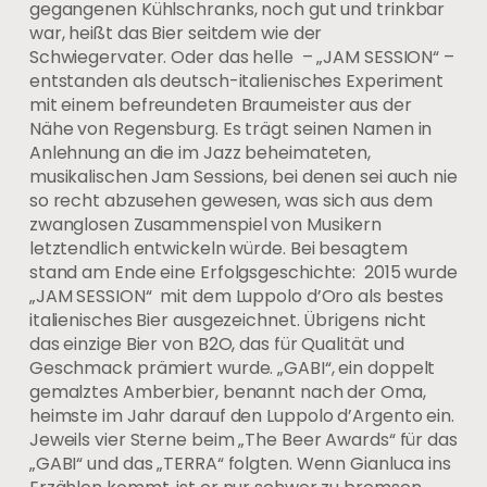
gegangenen Kühlschranks, noch gut und trinkbar
war, heißt das Bier seitdem wie der
Schwiegervater. Oder das helle – „JAM SESSION“ –
entstanden als deutsch-italienisches Experiment
mit einem befreundeten Braumeister aus der
Nähe von Regensburg. Es trägt seinen Namen in
Anlehnung an die im Jazz beheimateten,
musikalischen Jam Sessions, bei denen sei auch nie
so recht abzusehen gewesen, was sich aus dem
zwanglosen Zusammenspiel von Musikern
letztendlich entwickeln würde. Bei besagtem
stand am Ende eine Erfolgsgeschichte: 2015 wurde
„JAM SESSION“ mit dem Luppolo d’Oro als bestes
italienisches Bier ausgezeichnet. Übrigens nicht
das einzige Bier von B2O, das für Qualität und
Geschmack prämiert wurde. „GABI“, ein doppelt
gemalztes Amberbier, benannt nach der Oma,
heimste im Jahr darauf den Luppolo d’Argento ein.
Jeweils vier Sterne beim „The Beer Awards“ für das
„GABI“ und das „TERRA“ folgten. Wenn Gianluca ins