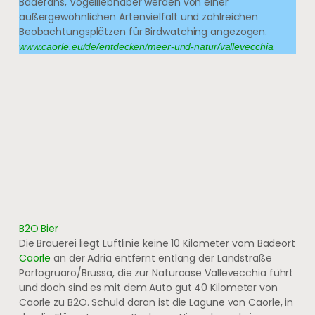
Badefans, Vogelliebhaber werden von einer
außergewöhnlichen Artenvielfalt und zahlreichen
Beobachtungsplätzen für Birdwatching angezogen.
www.caorle.eu/de/entdecken/meer-und-natur/vallevecchia
B2O Bier
Die Brauerei liegt Luftlinie keine 10 Kilometer vom Badeort
Caorle
an der Adria entfernt entlang der Landstraße
Portogruaro/Brussa, die zur Naturoase Vallevecchia führt
und doch sind es mit dem Auto gut 40 Kilometer von
Caorle zu B2O. Schuld daran ist die Lagune von Caorle, in