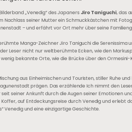
 Bilderband „Venedig“ des Japaners
Jiro Taniguchi
, das a
im Nachlass seiner Mutter ein Schmuckkästchen mit Foto
Lagunenstadt – und erfährt vor Ort mehr über seine Familie
berühmte Manga-Zeichner Jiro Taniguchi die Serenissima u
 der Leser nicht nur weltberühmte Ecken, wie den Markuspl
h wenig bekannte Orte, wie die Brücke über den Ormesini-
schung aus Einheimischen und Touristen, stiller Ruhe un
 Lagunenstadt prägen. Das erzählende Ich nimmt den Leser
er seit seiner Ankunft durch die Augen seiner Emotionen un
ne Koffer, auf Entdeckungsreise durch Venedig und erlebt d
s“ Venedig und eine einzigartige Geschichte.