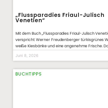
„Flussparadies Friaul-Julisch
Venetien“
Mit dem Buch „Flussparadies Friaul-Julisch Venet
verspricht Werner Freudenberger türkisgrünes W
weiße Kiesbänke und eine angenehme Frische. Da
stellt er aber auch viele schöne Städte
Juni 8, 2026
BUCHTIPPS