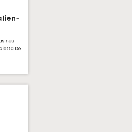
alien-
das neu
coletta De