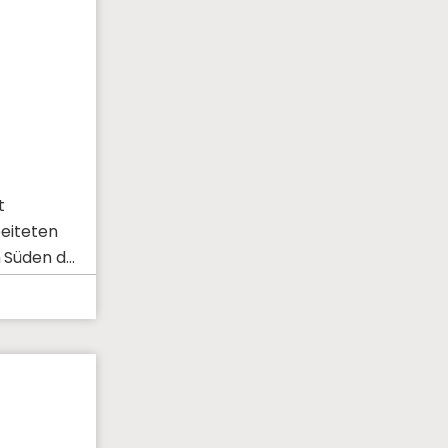
t
beiteten
 Süden der