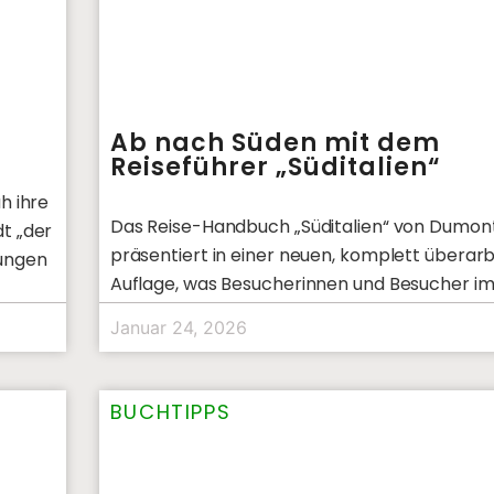
Ab nach Süden mit dem
Reiseführer „Süditalien“
h ihre
Das Reise-Handbuch „Süditalien“ von Dumon
t „der
präsentiert in einer neuen, komplett überar
nungen
Auflage, was Besucherinnen und Besucher im
italienischen Halbinsel erwartet.
Januar 24, 2026
BUCHTIPPS