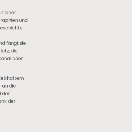
uf einer
graphien und
ngeschichte
nd fängt sie
atz, die
Kanal oder
d lebhaftem
 an die
d der
ank der