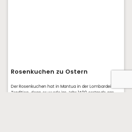
Rosenkuchen zu Ostern
Der Rosenkuchen hat in Mantua in der Lombardei
Tradition, denn er wurde im Jahr 1490 erstmals am
Hof der Gonzagas gebacken. Der duftende Kuchen ist
April 1, 2026