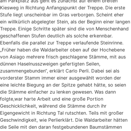
am Parkplatz aus geht es zunächst au
f
einem breiten
Kiesweg in Richtung
Anfangspunkt der Treppe. Die erste
Stufe liegt unscheinbar im Gras verborgen.
Scheint e
her
ein willkürlich abgelegter Stein, als der Beginn einer langen
Treppe.
Einige Schritte später sind die von Menschenhand
geschaffenen Stufen deutlich als solche erkennbar.
Ebenfalls die parallel zur Treppe verlaufende Steinrinne.
„Früher haben die Waldarbeiter oben auf der Hochebene
von
Asiago
mehrere frisch geschlagene Stämme, mit aus
dünnen Haselnusszweigen gefertigten Seilen,
zusammengebunden“, erklärt Carlo
Perli
. Dabei sei als
vorderster Stamm immer einer ausgewählt worden der
eine leichte Biegung an der Spitze gehabt hätte, so seien
die Stämme einfacher zu lenken gewesen. Was dann
folgte
,
war harte Arbeit und eine große Portion
Geschicklichkeit
,
während die Stämme durch ihr
Eigengewicht in Richtung Tal rutschten. Teils mit großer
Geschwindigkeit, wie
Perli
erklärt. Die Waldarbeiter hätten
die Seile mit den
daran festgebundenen
Baumstämmen