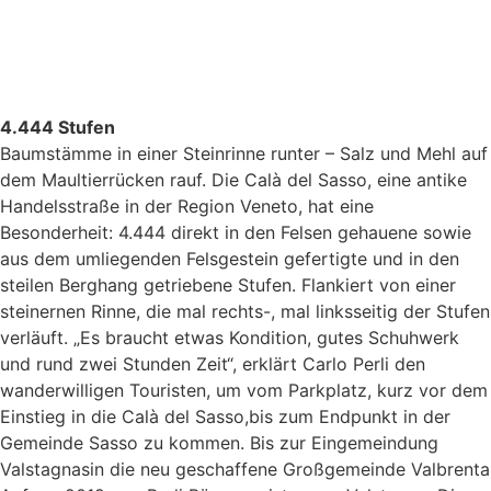
4.444 Stufen
Baumstämme
in einer Steinrinne
runter – Salz und
Mehl auf
dem Maultierrücken
rauf
. Die
Calà
del
Sasso
,
eine
antike
Handelsstraße
in der Region Veneto
,
hat eine
Besonderheit:
4.444
direkt
in den Felsen gehauene
sowie
aus dem umliegenden Felsgestein gefertigte und
in
den
steilen Berghang getriebene
Stufen.
F
lankiert von einer
steinernen Rinne
, die mal rechts-, mal links
seit
ig
der Stufen
verläuft
.
„Es braucht etwas Kondition, gutes Schuhwerk
und rund zwei Stunden Zeit“, erklärt Carlo
Perli
den
wanderwilligen Touristen, um vom Parkplatz
,
kurz vor dem
Einstieg in die
Calà
del
Sasso
,
bis zum Endpunkt in der
Gemeinde
Sasso
zu kommen.
Bis zur Eingemeindung
Valstagnas
in die neu geschaffene Großgemeinde
Valbrenta