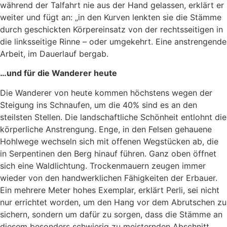
während der Talfahrt nie aus der Hand gelassen, erklärt er
weiter und fügt an: „in den Kurven
lenkten
sie
die Stämme
durch geschickten Körpereinsatz
von der rechtsseitigen in
die linksseitige Rinne
–
oder umgekehrt. Eine anstrengende
Arbeit, im Dauerlauf bergab.
…und für die Wanderer heute
Die Wanderer von heute kommen höchstens w
egen der
Steigung ins Schnaufen, um die
40% sind es an den
steilsten Stellen
.
Die landschaftliche Schönheit entlohnt die
körperliche Anstrengung. Enge, in den Felsen gehauene
Hohlwege wechseln sich mit offenen Wegstücken ab, die
in Serpentinen den Berg hinauf führen.
Ganz oben öffnet
sich eine Waldlichtung.
Trockenmauern zeugen
immer
wieder
von
den handwerklichen Fähigkeiten der Erbauer
.
Ein mehrere Meter hohes Exemplar, erklärt
Perli
,
sei
nicht
nur errichtet
worden
, um den Hang vor dem Abrutschen zu
sichern, sondern um dafür zu sorgen, dass die Stämme an
diesem besonders schwierig zu meisternden Abschnitt