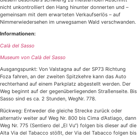
nicht unkontrolliert den Hang hinunter donnerten und –
gemeinsam mit dem erwarteten Verkaufserlös – auf
Nimmerwiedersehen im unwegsamen Wald verschwanden.
Informationen:
Calà del Sasso
Museum von Calà del Sasso
Ausgangspunkt: Von
Valstagna
auf der SP73 Richtung
Foza
fahren, an der zweiten Spitzkehre kann das Auto
rechterhand auf einem Parkplatz abgestellt werden. Der
Weg beginnt auf der gegenüberliegenden Straßenseite. Bis
Sasso
sind es ca. 2 Stunden, Weg
Nr.
778.
Rückweg: Entweder die gleiche Strecke zurück
oder
alternativ
weiter auf Weg Nr. 800 bis
Cima
d’Ast
iago
, dann
Weg Nr. 775 (
Sentier
o
del „
El
Vu
“) folgen bis dieser auf die
Alta Via del
Tabacco
stößt,
der
Via del
Tabacco
folgen bis