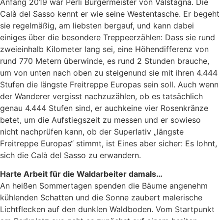
Anfang 2019 war
Perli
Bürgermeister von
Valstagna
. Die
Calà
del
Sasso
kennt er wie seine Westentasche. Er begeht
sie regelmäßig, am liebsten bergauf
, und
kann
dabei
einiges über die
besondere Treppe
erzählen: Dass sie rund
zweieinhalb Kilometer lang
sei
, eine Höhendifferen
z von
rund 770 Metern überwinde
, es rund 2 Stunden brauche,
um von unten nach oben zu steigen
und
sie
mit ihren 4.444
Stufen die längste Freitreppe Europas sein soll.
Auch wenn
der Wanderer vergisst
nachzuzählen, ob es tatsächlich
genau 4.444 Stufen sind,
er auch
keine vier Rosenkränze
betet, um die Aufstiegszeit zu messen und
er
sowieso
nicht nachprüfen kann, ob der Superlativ „län
gste
Freitreppe Europas“ stimmt
, ist
E
ines
aber
sicher: Es lohnt
,
sich die
Calà
del
Sasso
zu erwandern.
Harte Arbeit für die Waldarbeit
er
damals…
An heißen Sommertagen spenden die Bäume angenehm
kühlenden Schatten und die Sonne zaubert malerische
Lichtflecken auf den dunklen Waldboden. Vom Startpunkt