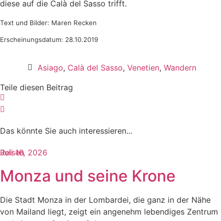
diese auf die
Calà
del
Sasso
trifft.
Text und Bilder: Maren Recken
Erscheinungsdatum: 28.10.2019
Asiago
,
Calà del Sasso
,
Venetien
,
Wandern
Teile diesen Beitrag
Das könnte Sie auch interessieren...​
Reisen
Juli 16, 2026
Monza und seine Krone
Die Stadt Monza in der Lombardei, die ganz in der Nähe
von Mailand liegt, zeigt ein angenehm lebendiges Zentrum