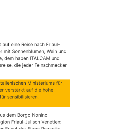
auf eine Reise nach Friaul-
der mit Sonnenblumen, Wein und
chte, dem haben ITALCAM und
sreise, die jeder Feinschmecker
talienischen Ministeriums für
 verstärkt auf die hohe
r sensibilisieren.
aus dem Borgo Nonino
ion Friaul-Julisch Venetien:
der Fricut der Firma Pezzetta