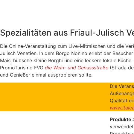
Spezialitäten aus Friaul-Julisch 
Die Online-Veranstaltung zum Live-Mitmischen und die Verk
Julisch Venetien. In dem Borgo Nonino erlebt der Besuche
Mais, hübsche kleine Borghi und eine leckere lokale Küch
PromoTurismo FVG
die Wein- und Genussstraße
(Strada de
und Genießer einmal ausprobieren sollte.
Die Verans
Außenange
Qualität e
www.italc
Produkte a
verwendete
Produkte a