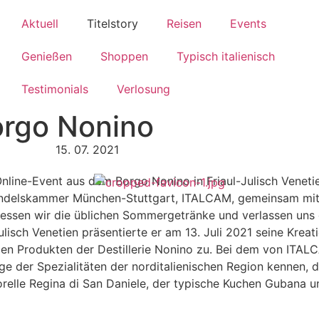
Aktuell
Titelstory
Reisen
Events
Genießen
Shoppen
Typisch italienisch
Testimonials
Verlosung
Borgo Nonino
15. 07. 2021
ine-Event aus dem Borgo Nonino in Friaul-Julisch Venetien
e Handelskammer München-Stuttgart, ITALCAM, gemeinsam mi
gessen wir die üblichen Sommergetränke und verlassen uns
lisch Venetien präsentierte er am 13. Juli 2021 seine Kreat
 den Produkten der Destillerie Nonino zu. Bei dem von IT
ge der Spezialitäten der norditalienischen Region kennen, d
orelle Regina di San Daniele, der typische Kuchen Gubana u