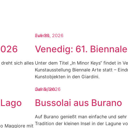
Events
Juli 30, 2026
 2026
Venedig: 61. Biennale 
dreht sich alles
Unter dem Titel „In Minor Keys“ findet in Ve
Kunstausstellung Biennale Arte statt – Ein
Kunstobjekten in den Giardini.
Genießen
Juli 5, 2026
 Lago
Bussolai aus Burano
Auf Burano genießt man einfache und sehr 
Tradition der kleinen Insel in der Lagune v
go Maggiore mit