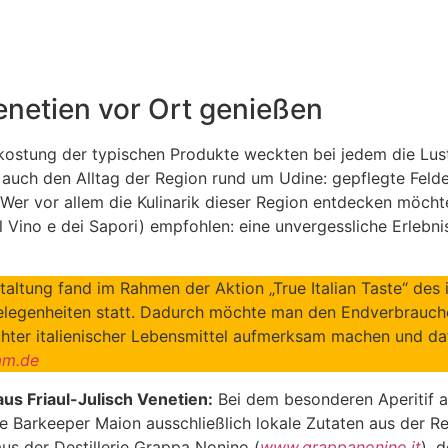
Venetien vor Ort genießen
ostung der typischen Produkte weckten bei jedem die Lust 
r auch den Alltag der Region rund um Udine: gepflegte Fel
e. Wer vor allem die Kulinarik dieser Region entdecken mö
l Vino e dei Sapori) empfohlen: eine unvergessliche Erlebni
taltung fand im Rahmen der Aktion „True Italian Taste“ des i
legenheiten statt. Dadurch möchte man den Endverbraucher
chter italienischer Lebensmittel aufmerksam machen und dafü
am.de
us Friaul-Julisch Venetien:
Bei dem besonderen Aperitif 
 Barkeeper Maion ausschließlich lokale Zutaten aus der Reg
us der Destillerie Grappa Nonino (
www.grappanonino.it
), 