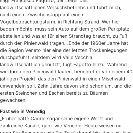
sagt Francesco Fagotto, der Leiter des
landwirtschaftlichen Versuchsbetriebs und führt mich,
nach einem Zwischenstopp auf einem
Vogelbeobachtungsturm, in Richtung Strand. Wer hier
baden möchte, muss sein Auto auf dem großen Parkplatz
abstellen und was er für einen Strandtag braucht, zu Fuß
durch den Pinienwald tragen. „Ende der 1960er Jahre hat
die Region Veneto hier eine der letzten Trockenlegungen
durchgeführt, seitdem wird Valle Vecchia
landwirtschaftlich genutzt“, fügt Fagotto hinzu. Während
wir durch den Pinienwald laufen, berichtet er von einem 40
jährigen Projekt, das den Pinienwald in einen Mischwald
umwandeln soll. Zehn Jahre davon sind schon um, und die
ersten Steinchen und Eschen bereits zu Bäumen
gewachsen.
Fast wie in Venedig
„Früher hatte Caorle sogar seine eigene Werft und
zahlreiche Kanäle, ganz wie Venedig. Heute weisen nur
noch Straßennamen wie Rio Terrà darauf hin, dass wir hier