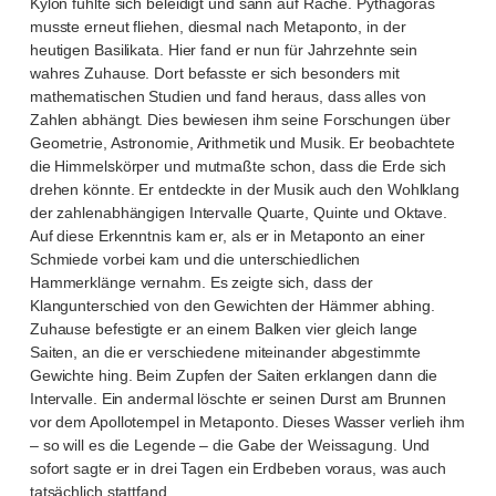
Kylon fühlte sich beleidigt und sann auf Rache. Pythagoras
musste erneut fliehen, diesmal nach Metaponto, in der
heutigen Basilikata. Hier fand er nun für Jahrzehnte sein
wahres Zuhause. Dort befasste er sich besonders mit
mathematischen Studien und fand heraus, dass alles von
Zahlen abhängt. Dies bewiesen ihm seine Forschungen über
Geometrie, Astronomie, Arithmetik und Musik. Er beobachtete
die Himmelskörper und mutmaßte schon, dass die Erde sich
drehen könnte. Er entdeckte in der Musik auch den Wohlklang
der zahlenabhängigen Intervalle Quarte, Quinte und Oktave.
Auf diese Erkenntnis kam er, als er in Metaponto an einer
Schmiede vorbei kam und die unterschiedlichen
Hammerklänge vernahm. Es zeigte sich, dass der
Klangunterschied von den Gewichten der Hämmer abhing.
Zuhause befestigte er an einem Balken vier gleich lange
Saiten, an die er verschiedene miteinander abgestimmte
Gewichte hing. Beim Zupfen der Saiten erklangen dann die
Intervalle. Ein andermal löschte er seinen Durst am Brunnen
vor dem Apollotempel in Metaponto. Dieses Wasser verlieh ihm
– so will es die Legende – die Gabe der Weissagung. Und
sofort sagte er in drei Tagen ein Erdbeben voraus, was auch
tatsächlich stattfand.