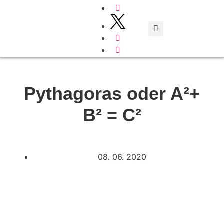
Typisch italienisch
Pythagoras oder A²+
B² = C²
08. 06. 2020