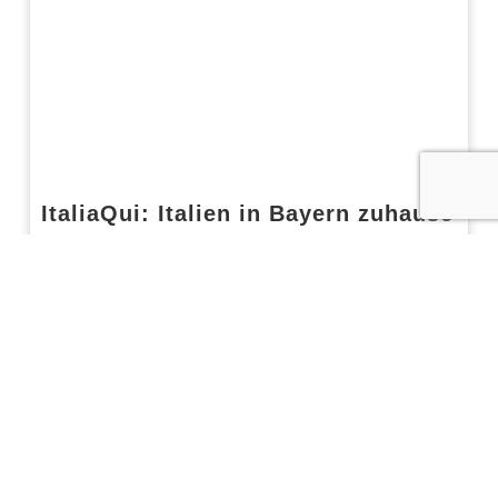
ItaliaQui: Italien in Bayern zuhause
ItaliaQui ist eine informative und nützliche Plattform für
Italiener, die bereits in Bayern leben oder dorthin ziehen
möchten. Gleichzeitig richtet sie sich an Deutsche in
Dezember 3, 2025
REISEN
,
TYPISCH ITALIENISCH