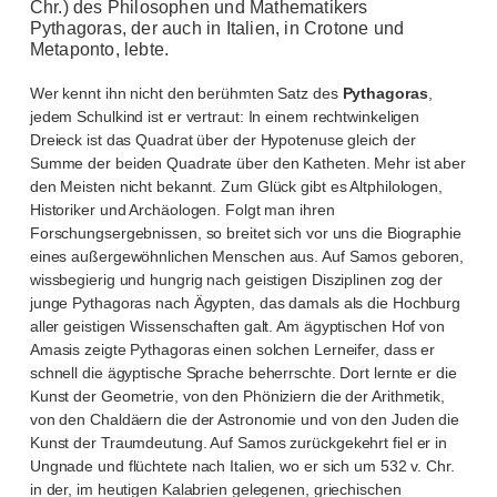
Chr.) des Philosophen und Mathematikers
Pythagoras, der auch in Italien, in Crotone und
Metaponto, lebte.
Wer kennt ihn nicht den berühmten Satz des
Pythagoras
,
jedem Schulkind ist er vertraut: In einem rechtwinkeligen
Dreieck ist das Quadrat über der Hypotenuse gleich der
Summe der beiden Quadrate über den Katheten. Mehr ist aber
den Meisten nicht bekannt. Zum Glück gibt es Altphilologen,
Historiker und Archäologen. Folgt man ihren
Forschungsergebnissen, so breitet sich vor uns die Biographie
eines außergewöhnlichen Menschen aus. Auf Samos geboren,
wissbegierig und hungrig nach geistigen Disziplinen zog der
junge Pythagoras nach Ägypten, das damals als die Hochburg
aller geistigen Wissenschaften galt. Am ägyptischen Hof von
Amasis zeigte Pythagoras einen solchen Lerneifer, dass er
schnell die ägyptische Sprache beherrschte. Dort lernte er die
Kunst der Geometrie, von den Phöniziern die der Arithmetik,
von den Chaldäern die der Astronomie und von den Juden die
Kunst der Traumdeutung. Auf Samos zurückgekehrt fiel er in
Ungnade und flüchtete nach Italien, wo er sich um 532 v. Chr.
in der, im heutigen Kalabrien gelegenen, griechischen