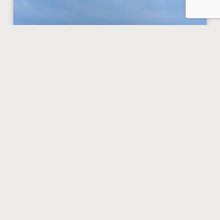
Italien und die Bandiera Blu 2026
2026 hat man auf der italienischen Halbinsel wieder
eine sichere Wahl: 257 Badeorte mit 525 Stränden
wurden mit der Blauen Flagge (Bandiera Blu)
ausgezeichnet.
Juni 10, 2026