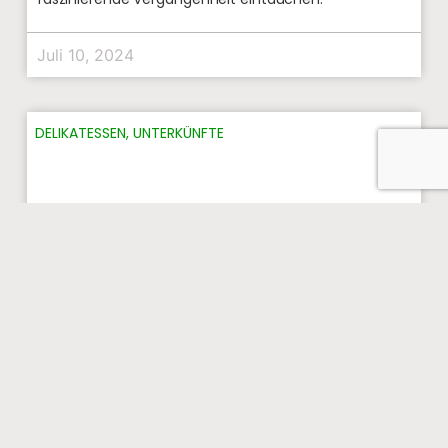
Juli 10, 2024
DELIKATESSEN
,
UNTERKÜNFTE
Agricola Panthea im
toskanischen Val d’Orcia