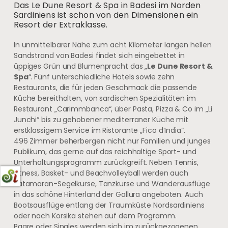
Das Le Dune Resort & Spa in Badesi im Norden
Sardiniens ist schon von den Dimensionen ein
Resort der Extraklasse.
In unmittelbarer Nähe zum acht Kilometer langen hellen
Sandstrand von Badesi findet sich eingebettet in
üppiges Grün und Blumenpracht das „
Le Dune Resort &
Spa
“. Fünf unterschiedliche Hotels sowie zehn
Restaurants, die für jeden Geschmack die passende
Küche bereithalten, von sardischen Spezialitäten im
Restaurant „Carimmbanca“, über Pasta, Pizza & Co im „Li
Junchi“ bis zu gehobener mediterraner Küche mit
erstklassigem Service im Ristorante „Fico d’India“.
496 Zimmer beherbergen nicht nur Familien und junges
Publikum, das gerne auf das reichhaltige Sport- und
Unterhaltungsprogramm zurückgreift. Neben Tennis,
Fitness, Basket- und Beachvolleyball werden auch
Katamaran-Segelkurse, Tanzkurse und Wanderausflüge
in das schöne Hinterland der Gallura angeboten. Auch
Bootsausflüge entlang der Traumküste Nordsardiniens
oder nach Korsika stehen auf dem Programm.
Paare oder Singles werden sich im zurückgezogenen