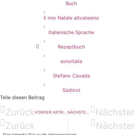
Buch
,
Il mio Natale altoatesino
,
italienische Sprache
,
Rezeptbuch
,
sonoitalia
,
Stefano Cavada
,
Südtirol
Teile diesen Beitrag
Zurück
Nächster
VORIGER ARTIKEL
NÄCHSTER ARTIKEL
Zurück
Nächster
Das könnte Sie auch interessieren...​