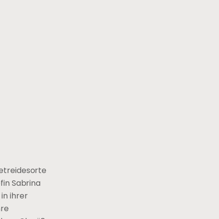
etreidesorte
fin Sabrina
in ihrer
hre