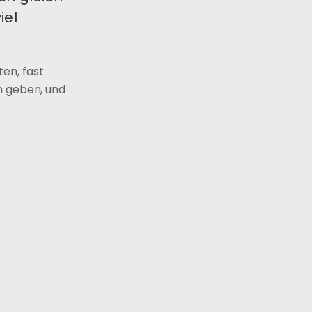
iel
en, fast
n geben, und