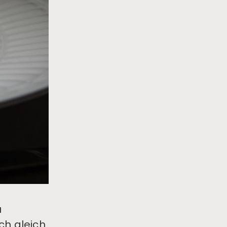
u
ch gleich