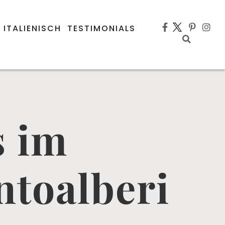
 ITALIENISCH
TESTIMONIALS
s im
ntoalberi