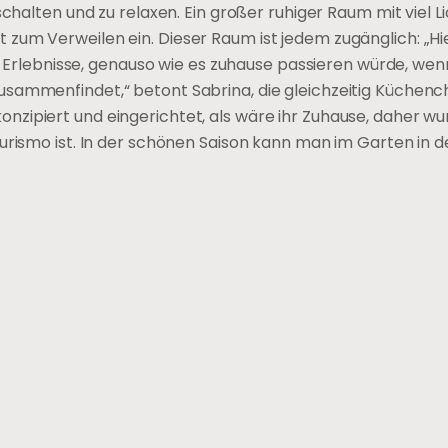
chalten und zu relaxen. Ein großer ruhiger Raum mit viel Li
zum Verweilen ein. Dieser Raum ist jedem zugänglich: „Hie
re Erlebnisse, genauso wie es zuhause passieren würde, wenn
sammenfindet,“ betont Sabrina, die gleichzeitig Küchenche
zipiert und eingerichtet, als wäre ihr Zuhause, daher wu
turismo ist. In der schönen Saison kann man im Garten in 