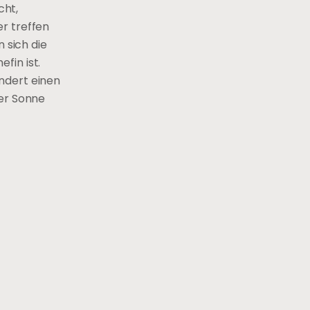
cht,
r treffen
 sich die
fin ist.
ndert einen
der Sonne