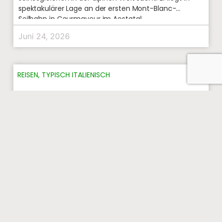
spektakulärer Lage an der ersten Mont-Blanc-
Seilbahn in Courmayeur im Aostatal.
Juni 24, 2026
REISEN
,
TYPISCH ITALIENISCH
Italien und die Bandiera Blu 2026