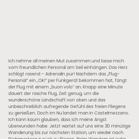
Ich nehme all meinen Mut zusammen und lasse mich
vom freundlichen Personal am Seil einhängen. Das Herz
schlägt rasend – Adrenalin pur! Nachdem das „Flug-
Personal“ ein „Ok!“ per Funkgerät bekommen hat, fängt
der Flug mit einem „buon volo“ an. Knapp eine Minute
dauert der rasche Flug, Zeit genug, um die
wunderschöne Landschaft von oben und das
unbeschreiblich aufregende Gefühl des freien Fliegens
zu genießen. Doch im Nu landet man in Castelmezzano.
Ich kann kaum glauben, dass ich meine Angst
überwunden habe. Jetzt wartet auf uns eine 30 minütige
Wanderung bis zur nächsten Station, um wieder nach
Pietrapertosa zurück zu fliegen. Beim Wandern ist jeder