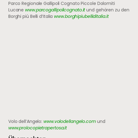
Parco Regionale Gallipoli Cognato Piccole Dolomiti
Lucane
www.parcogallipolicognato.it
und gehören zu den
Borghi più Belli d’Italia
www.borghipiubelliditalia.it
Volo dell’Angelo:
www.volodellangelo.com
und
www.prolocopietrapertosa.it