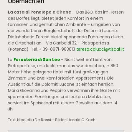
Übernachten
La casa di Penelope e Cirene
– Das B&B, das im Herzen
des Dorfes liegt, bietet jeden Komfort in einem
familiären und gemütlichen Ambiente – umgeben von
der wunderbaren Berglandschaft der Dolomiti Lucane.
Die Inhaberin Teresa bietet spannende Führungen durch
die Ortschaft an. Via Garibaldi 32 – Pietrapertosa
(Potenza) Tel. + 39-0971-983013
teresa.colucci@tiscali.it
La
Foresteria di San Leo
– Nicht weit entfernt von
Pietrapertosa, entdeckt man das wunderschön, in 850
Meter Höhe gelegene Hotel mit fünf großzügigen
Zimmern und zwei komfortablen Appartements. Die
Aussicht auf die Dolomiti Lucane ist einfach herrlich.
Maria Giovanna und Peppino verwöhnen ihre Gäste mit
spannenden Erzählungen und leckeren Mahlzeiten,
serviert im Speisesaal mit einem Gewölbe aus dem 14.
Jh.
Text: Nicoletta De Rossi – Bilder: Harald G. Koch