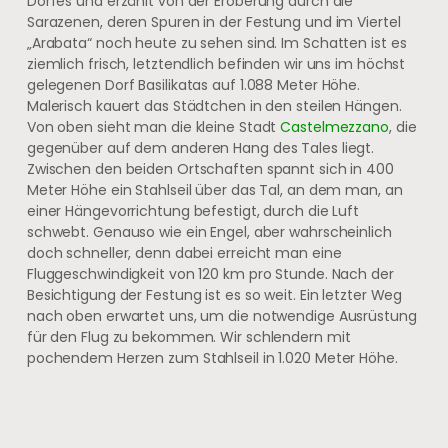
Dorfes und erzählt von der Eroberung durch die
Sarazenen, deren Spuren in der Festung und im Viertel
„Arabata“ noch heute zu sehen sind. Im Schatten ist es
ziemlich frisch, letztendlich befinden wir uns im höchst
gelegenen Dorf Basilikatas auf 1.088 Meter Höhe.
Malerisch kauert das Städtchen in den steilen Hängen.
Von oben sieht man die kleine Stadt
Castelmezzano
, die
gegenüber auf dem anderen Hang des Tales liegt.
Zwischen den beiden Ortschaften spannt sich in 400
Meter Höhe ein Stahlseil über das Tal, an dem man, an
einer Hängevorrichtung befestigt, durch die Luft
schwebt. Genauso wie ein Engel, aber wahrscheinlich
doch schneller, denn dabei erreicht man eine
Fluggeschwindigkeit von 120 km pro Stunde. Nach der
Besichtigung der Festung ist es so weit. Ein letzter Weg
nach oben erwartet uns, um die notwendige Ausrüstung
für den Flug zu bekommen. Wir schlendern mit
pochendem Herzen zum Stahlseil in 1.020 Meter Höhe.