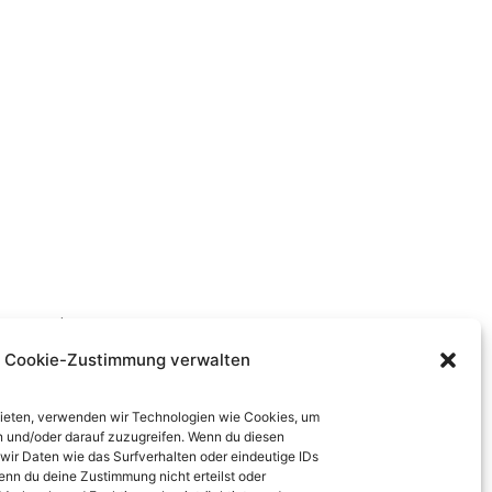
stronomia
Cookie-Zustimmung verwalten
 bieten, verwenden wir Technologien wie Cookies, um
ere Mediadaten zu/
n und/oder darauf zuzugreifen. Wenn du diesen
che offre sonoitalia.de:
ir Daten wie das Surfverhalten oder eindeutige IDs
enn du deine Zustimmung nicht erteilst oder