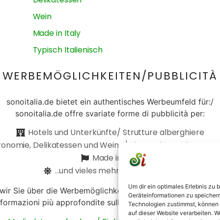
Wein
Made in Italy
Typisch Italienisch
WERBEMÖGLICHKEITEN/PUBBLICITÀ
sonoitalia.de bietet ein authentisches Werbeumfeld für:/
sonoitalia.de offre svariate forme di pubblicità per:
Hotels und Unterkünfte/ Strutture alberghiere
onomie, Delikatessen und Weine/ Ristorazione ed enoga
Made in Italy
...und vieles mehr/...e molto altro
Um dir ein optimales Erlebnis zu
 wir Sie über die Werbemöglichkeiten und senden Ihnen uns
Geräteinformationen zu speicher
nformazioni più approfondite sulle varie forme di pubblicità 
Technologien zustimmst, können w
auf dieser Website verarbeiten. W