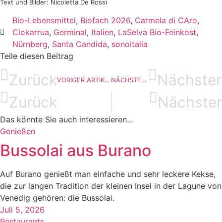
Text und Bilder: Nicoletta De Rossi
Bio-Lebensmittel
,
Biofach 2026
,
Carmela di CAro
,
Ciokarrua
,
Germinal
,
Italien
,
LaSelva Bio-Feinkost
,
Nürnberg
,
Santa Candida
,
sonoitalia
Teile diesen Beitrag
Zurück
Nächster
VORIGER ARTIKEL
NÄCHSTER ARTIKEL
Zurück
Nächster
Das könnte Sie auch interessieren...​
Genießen
Bussolai aus Burano
Auf Burano genießt man einfache und sehr leckere Kekse,
die zur langen Tradition der kleinen Insel in der Lagune von
Venedig gehören: die Bussolai.
Juli 5, 2026
Restaurants