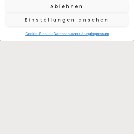
In den Sassi von Matera zu übernachten ist ein
Ablehnen
Privileg: So kann man diese einzigartige Stadt in der
Basilikata am besten erleben.
Einstellungen ansehen
Cookie-Richlinie
Datenschutzerklärung
Impressum
Oktober 20, 2024
UNTERKÜNFTE