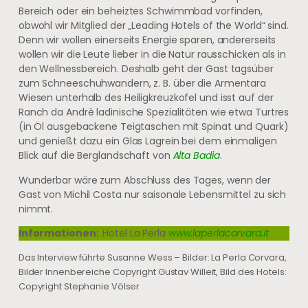
Bereich oder ein beheiztes Schwimmbad vorfinden,
obwohl wir Mitglied der „Leading Hotels of the World“ sind.
Denn wir wollen einerseits Energie sparen, andererseits
wollen wir die Leute lieber in die Natur rausschicken als in
den Wellnessbereich. Deshalb geht der Gast tagsüber
zum Schneeschuhwandern, z. B. über die Armentara
Wiesen unterhalb des Heiligkreuzkofel und isst auf der
Ranch da Andrè ladinische Spezialitäten wie etwa Turtres
(in Öl ausgebackene Teigtaschen mit Spinat und Quark)
und genießt dazu ein Glas Lagrein bei dem einmaligen
Blick auf die Berglandschaft von
Alta Badia
.
Wunderbar wäre zum Abschluss des Tages, wenn der
Gast von Michil Costa nur saisonale Lebensmittel zu sich
nimmt.
Informationen:
Hotel La Perla
www.laperlacorvara.it
Das Interview führte Susanne Wess – Bilder: La Perla Corvara,
Bilder Innenbereiche Copyright Gustav Willeit, Bild des Hotels:
Copyright Stephanie Völser