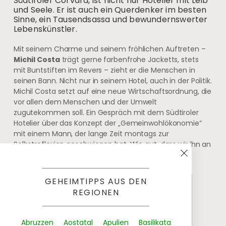
Südtiroler Corvara, ist nicht nur Hotelier mit Leib
und Seele. Er ist auch ein Querdenker im besten
Sinne, ein Tausendsassa und bewundernswerter
Lebenskünstler.
Mit seinem Charme und seinem fröhlichen Auftreten –
Michil Costa
trägt gerne farbenfrohe Jacketts, stets
mit Buntstiften im Revers – zieht er die Menschen in
seinen Bann. Nicht nur in seinem Hotel, auch in der Politik.
Michil Costa setzt auf eine neue Wirtschaftsordnung, die
vor allen dem Menschen und der Umwelt
zugutekommen soll. Ein Gespräch mit dem Südtiroler
Hotelier über das Konzept der „Gemeinwohlökonomie“
mit einem Mann, der lange Zeit montags zur
Selbstreflexion geschwiegen hat. Wie gut, dass wir ihn an
einem Mittwoch befragen durften.
GEHEIMTIPPS AUS DEN
REGIONEN
Abruzzen
Aostatal
Apulien
Basilikata