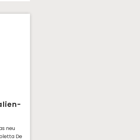
alien-
das neu
coletta De