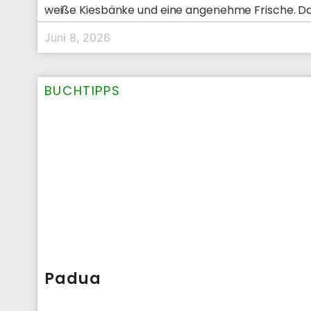
weiße Kiesbänke und eine angenehme Frische. Da
stellt er aber auch viele schöne Städte
Juni 8, 2026
BUCHTIPPS
Padua