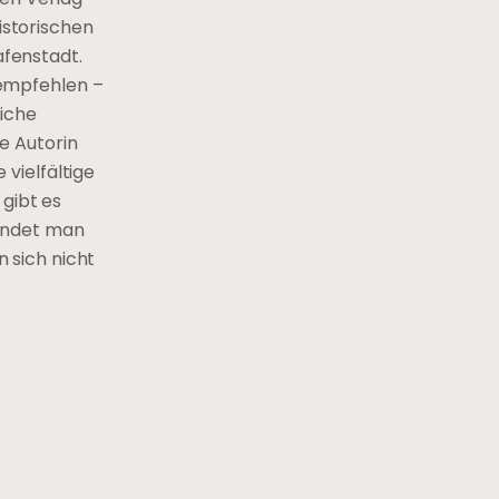
istorischen
fenstadt.
u empfehlen –
liche
e Autorin
vielfältige
 gibt es
findet man
n sich nicht