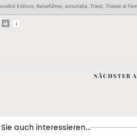
orellini Editore
,
Reiseführer
,
sonoitalia
,
Triest
,
Trieste al Fe
NÄCHSTER A
ie auch interessieren...​