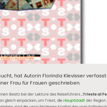
cht, hat Autorin Florinda Klevisser verfasst:
einer Frau für Frauen geschrieben.
nnen Besitz bei der Lektüre des Reiseführers „
Trieste al 
n gleich einpacken, um Triest, die
Hauptstadt
der Region 
rieben, sind die verschiedenen Kapitel des vom italienisc