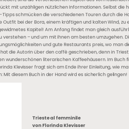
tückt mit unzähligen nützlichen Informationen. Selbst die h
-Tipps schmücken die verschiedenen Touren durch die Ha
ste Outfit bei der Bora, einem kräftigen und kalten Wind, z
gewidmetes Kapitel! Am Anfang findet man gleich ausführ
zu verstehen – und um mit ihnen am besten umzugehen. Di
ngsmöglichkeiten und gute Restaurants preis, wo man die 
hat die Autorin über den caffè geschrieben, denn in Triest
en wunderschönen literarischen Kaffeehäusern. Im Buch 
orinda Klevisser fragt sich am Ende ihrer Einleitung, wie ma
: Mit diesem Buch in der Hand wird es sicherlich gelingen!
Trieste al femminile
von Florinda Klevisser