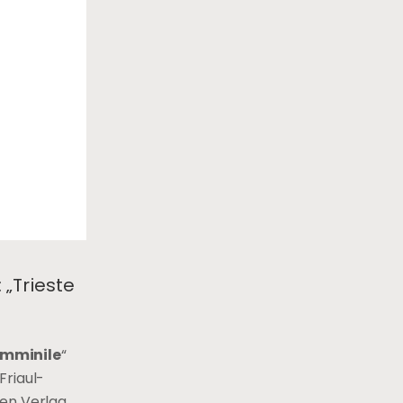
 „Trieste
Femminile
“
Friaul-
hen Verlag