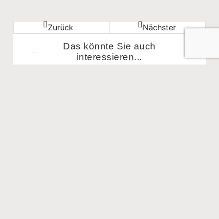
Zurück
Nächster
Das könnte Sie auch
interessieren...​
Reisen
Monza und seine Krone
Die Stadt Monza in der Lombardei, die ganz in der
Nähe von Mailand liegt, zeigt ein angenehm
lebendiges Zentrum und einen großartigen Schatz.
Juli 16, 2026
Reisen
Verona und die Liebe