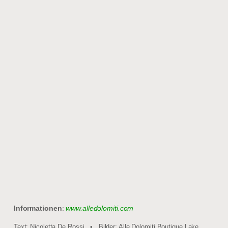
Informationen
:
www.alledolomiti.com
Text: Nicoletta De Rossi • Bilder: Alle Dolomiti Boutique Lake