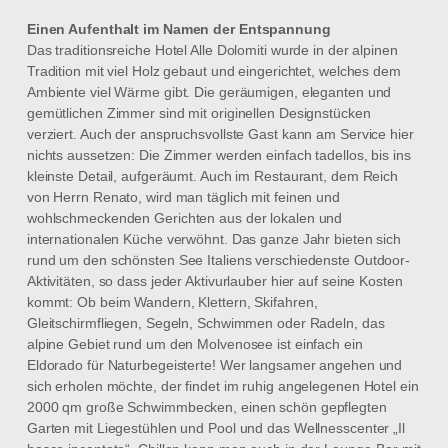
Einen Aufenthalt im Namen der Entspannung
Das traditionsreiche Hotel Alle Dolomiti wurde in der alpinen
Tradition mit viel Holz gebaut und eingerichtet, welches dem
Ambiente viel Wärme gibt. Die geräumigen, eleganten und
gemütlichen Zimmer sind mit originellen Designstücken
verziert. Auch der anspruchsvollste Gast kann am Service hier
nichts aussetzen: Die Zimmer werden einfach tadellos, bis ins
kleinste Detail, aufgeräumt. Auch im Restaurant, dem Reich
von Herrn Renato, wird man täglich mit feinen und
wohlschmeckenden Gerichten aus der lokalen und
internationalen Küche verwöhnt. Das ganze Jahr bieten sich
rund um den schönsten See Italiens verschiedenste Outdoor-
Aktivitäten, so dass jeder Aktivurlauber hier auf seine Kosten
kommt: Ob beim Wandern, Klettern, Skifahren,
Gleitschirmfliegen, Segeln, Schwimmen oder Radeln, das
alpine Gebiet rund um den Molvenosee ist einfach ein
Eldorado für Naturbegeisterte! Wer langsamer angehen und
sich erholen möchte, der findet im ruhig angelegenen Hotel ein
2000 qm große Schwimmbecken, einen schön gepflegten
Garten mit Liegestühlen und Pool und das Wellnesscenter „Il