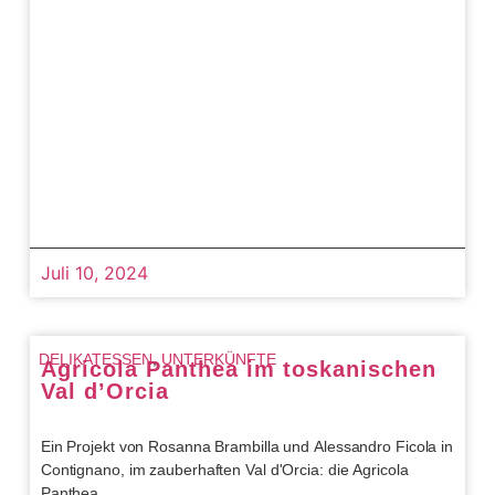
Juli 10, 2024
DELIKATESSEN
,
UNTERKÜNFTE
Agricola Panthea im toskanischen
Val d’Orcia
Ein Projekt von Rosanna Brambilla und Alessandro Ficola in
Contignano, im zauberhaften Val d'Orcia: die Agricola
Panthea.