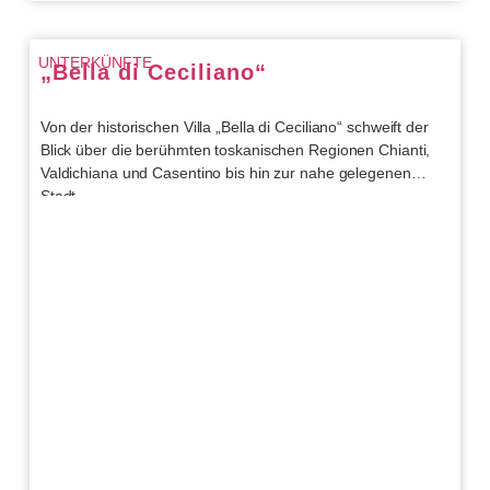
UNTERKÜNFTE
„Bella di Ceciliano“
Von der historischen Villa „Bella di Ceciliano“ schweift der
Blick über die berühmten toskanischen Regionen Chianti,
Valdichiana und Casentino bis hin zur nahe gelegenen
Stadt