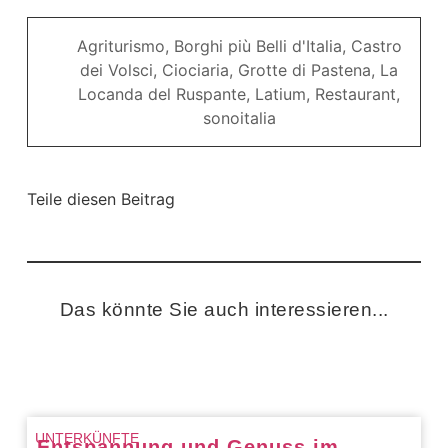
Agriturismo
,
Borghi più Belli d'Italia
,
Castro
dei Volsci
,
Ciociaria
,
Grotte di Pastena
,
La
Locanda del Ruspante
,
Latium
,
Restaurant
,
sonoitalia
Teile diesen Beitrag
Das könnte Sie auch interessieren...​
UNTERKÜNFTE
Entspannung und Genuss im