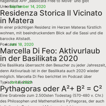
nagelneue APP „Basilicata Free to Move“ und gibt
Unterkünfte
September 14, 2020
Residenza Storica Il Vicinato
in Matera
In einer prächtigen Residenz im Herzen Materas fürstlich
wohnen, mit beeindruckendem Blick auf die Sassi und die
barocke Altstadt.
Podcasts
Juni 18, 2020
Marcella Di Feo: Aktivurlaub
in der Basilikata 2020
Die Basilikata überrascht den Besucher zu jeder Jahreszeit,
denn Aktivurlaub ist in der Basilikata auch 2020 wieder
möglich. Marcella Di Feo berichtet im Podcast über
Typisch italienisch
Juni 8, 2020
Pythagoras oder A²+ B² = C²
Eine Grabrede zum 2.500sten Todestag (570-480 v. Chr.)
des Philosophen und Mathematikers Pythagoras, der auch