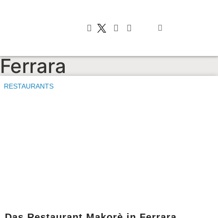
Typisch italienis
Ferrara
RESTAURANTS
Das Restaurant Makorè in Ferrara