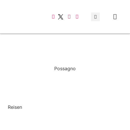
Typisch italienis
Possagno
Reisen