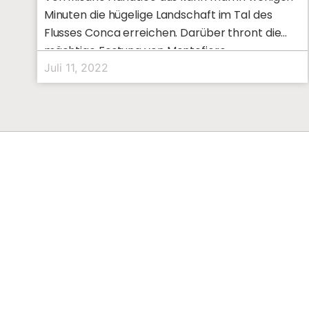
Minuten die hügelige Landschaft im Tal des
Flusses Conca erreichen. Darüber thront die
mächtige Festung von Montefiore
Juli 11, 2022