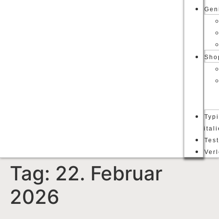
Gen
Sho
Typ
ital
Tes
Ver
Tag:
22. Februar
2026