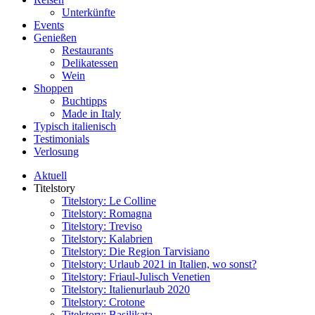
Unterkünfte
Events
Genießen
Restaurants
Delikatessen
Wein
Shoppen
Buchtipps
Made in Italy
Typisch italienisch
Testimonials
Verlosung
Aktuell
Titelstory
Titelstory: Le Colline
Titelstory: Romagna
Titelstory: Treviso
Titelstory: Kalabrien
Titelstory: Die Region Tarvisiano
Titelstory: Urlaub 2021 in Italien, wo sonst?
Titelstory: Friaul-Julisch Venetien
Titelstory: Italienurlaub 2020
Titelstory: Crotone
Titelstory: Basilikata