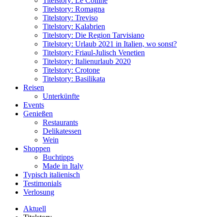
Titelstory: Le Colline
Titelstory: Romagna
Titelstory: Treviso
Titelstory: Kalabrien
Titelstory: Die Region Tarvisiano
Titelstory: Urlaub 2021 in Italien, wo sonst?
Titelstory: Friaul-Julisch Venetien
Titelstory: Italienurlaub 2020
Titelstory: Crotone
Titelstory: Basilikata
Reisen
Unterkünfte
Events
Genießen
Restaurants
Delikatessen
Wein
Shoppen
Buchtipps
Made in Italy
Typisch italienisch
Testimonials
Verlosung
Aktuell