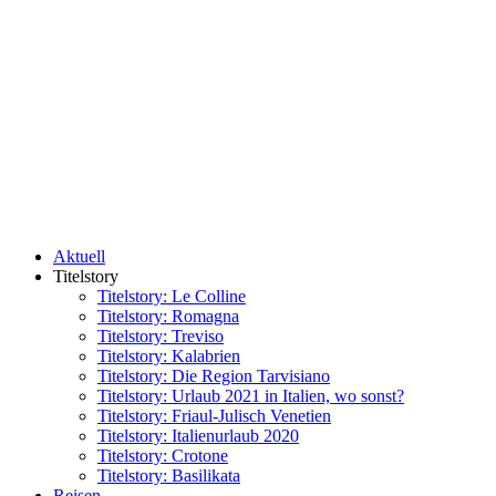
Aktuell
Titelstory
Titelstory: Le Colline
Titelstory: Romagna
Titelstory: Treviso
Titelstory: Kalabrien
Titelstory: Die Region Tarvisiano
Titelstory: Urlaub 2021 in Italien, wo sonst?
Titelstory: Friaul-Julisch Venetien
Titelstory: Italienurlaub 2020
Titelstory: Crotone
Titelstory: Basilikata
Reisen