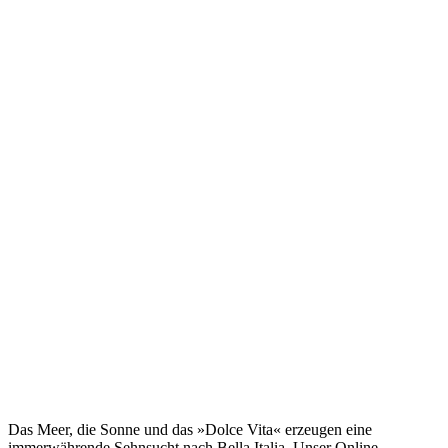
Das Meer, die Sonne und das »Dolce Vita« erzeugen eine
immerwährende Sehnsucht nach
Bella Italia. Unser Online-