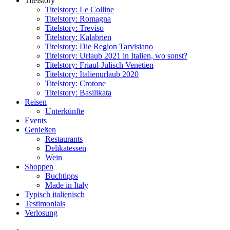
Titelstory
Titelstory: Le Colline
Titelstory: Romagna
Titelstory: Treviso
Titelstory: Kalabrien
Titelstory: Die Region Tarvisiano
Titelstory: Urlaub 2021 in Italien, wo sonst?
Titelstory: Friaul-Julisch Venetien
Titelstory: Italienurlaub 2020
Titelstory: Crotone
Titelstory: Basilikata
Reisen
Unterkünfte
Events
Genießen
Restaurants
Delikatessen
Wein
Shoppen
Buchtipps
Made in Italy
Typisch italienisch
Testimonials
Verlosung