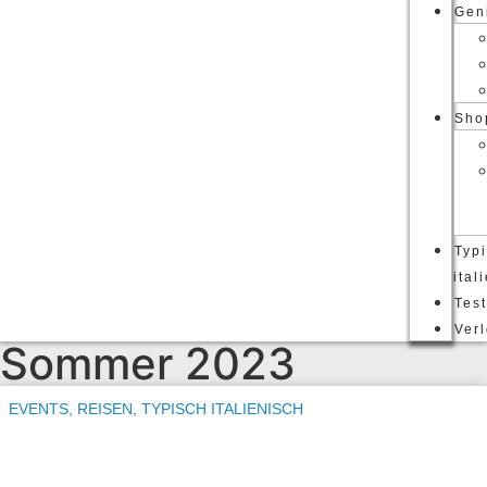
Gen
Sho
Typ
ital
Tes
Ver
Sommer 2023
EVENTS
,
REISEN
,
TYPISCH ITALIENISCH