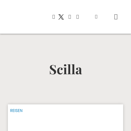
Typisch italien
Scilla
REISEN