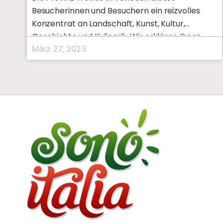
Besucherinnen und Besuchern ein reizvolles
Konzentrat an Landschaft, Kunst, Kultur,
Geschichte und Kulinarik. Wir erklären Ihnen
warum, sich Reisende
März 27, 2023