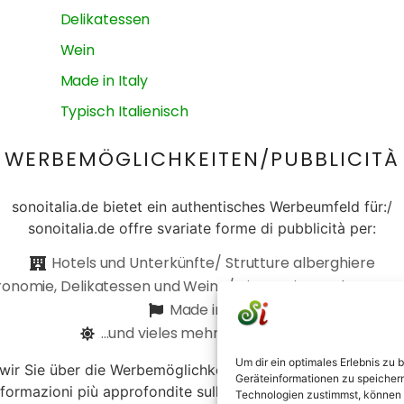
Delikatessen
Wein
Made in Italy
Typisch Italienisch
WERBEMÖGLICHKEITEN/PUBBLICITÀ
sonoitalia.de bietet ein authentisches Werbeumfeld für:/
sonoitalia.de offre svariate forme di pubblicità per:
Hotels und Unterkünfte/ Strutture alberghiere
onomie, Delikatessen und Weine/ Ristorazione ed enoga
Made in Italy
...und vieles mehr/...e molto altro
Um dir ein optimales Erlebnis zu
 wir Sie über die Werbemöglichkeiten und senden Ihnen uns
Geräteinformationen zu speicher
nformazioni più approfondite sulle varie forme di pubblicità 
Technologien zustimmst, können w